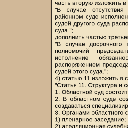
часть вторую изложить в
"В случае отсутствия
районном суде исполнен
судей другого суда расп
суда.";
дополнить частью треть
"В случае досрочного 
полномочий председа
исполнение обязанно
распоряжением председа
судей этого суда.";
4) статью 11 изложить в
"Статья 11. Структура и 
1. Областной суд состоит
2. В областном суде со
создаваться специализи
3. Органами областного 
1) пленарное заседание;
2) апелляционная судебн