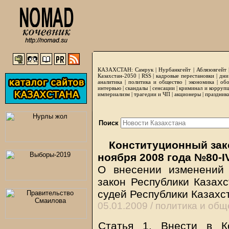
КАЗАХСТАН:
Самрук
|
Нурбанкгейт
|
Аблязовгейт
Казахстан-2050 |
RSS
|
кадровые перестановки
|
дни
аналитика
|
политика и общество
|
экономика
|
обо
интервью
|
скандалы
|
сенсации
|
криминал и корруп
империализм
|
трагедии и ЧП
|
акционеры
|
праздник
Поиск
Конституционный зако
ноября 2008 года №80-I
О внесении изменений
закон Республики Казахс
судей Республики Казахс
05.01.2009 /
политика и общ
Статья 1. Внести в К