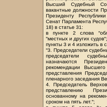
Высший Судебный Сов
вакантные должности Пр
Президенту Республик
Сенат Парламента Респуб
18) в статье 31:
в пункте 2 слова "об
"местных и других судов"
пункты 3 и 4 изложить в
"3. Председатели судебн
председатели судеб
назначаются Президе
рекомендации Высшего
представления Председ
пленарного заседания Ве
4. Председатель Верхо
представлению През
основанному на рекоме
сроком на пять лет.";