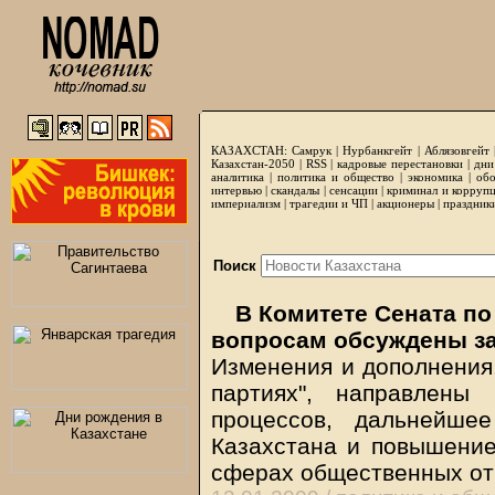
КАЗАХСТАН:
Самрук
|
Нурбанкгейт
|
Аблязовгейт
Казахстан-2050 |
RSS
|
кадровые перестановки
|
дни
аналитика
|
политика и общество
|
экономика
|
обо
интервью
|
скандалы
|
сенсации
|
криминал и корруп
империализм
|
трагедии и ЧП
|
акционеры
|
праздник
Поиск
В Комитете Сената по
вопросам обсуждены з
Изменения и дополнения,
партиях", направлены
процессов, дальнейше
Казахстана и повышение
сферах общественных о