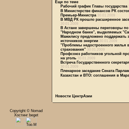
Еще по теме
Рабочий график Главы государства
В Министерстве финансов РК состоя
Премьер-Министра
30.01.2009
В МВД РК прошло расширенное засе
30.01.2009
В Астане завершены переговоры по
"Народном банке", выделяемых "Са
Мажилису предложено поддержать 
источников энергии
30.01.2009
"Проблемы недостроенного жилья в
страхования"
30.01.2009
Профсоюз работников угольной про
на уголь
30.01.2009
Встреча Государственного секретар
30.01.2009
Пленарное заседание Сената Парлам
Казахстан и ВТО: соглашения в Мар
Новости ЦентрАзии
Copyright © Nomad
Хостинг beget