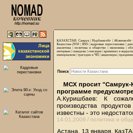
КАЗАХСТАН:
Самрук
|
Нурбанкгейт
|
Аблязовгейт
Казахстан-2050 |
RSS
|
кадровые перестановки
|
дни
аналитика
|
политика и общество
|
экономика
|
обо
интервью
|
скандалы
|
сенсации
|
криминал и корруп
империализм
|
трагедии и ЧП
|
акционеры
|
праздник
Поиск
МСХ просит "Самрук-К
программе предусмотре
А.Куришбаев: К сожа
производства продукто
известны - это недостато
14.01.2009 /
политика и общ
Астана. 13 января. КазТА