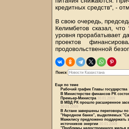
питания снижаются. Прич
кредитных средств", - от
В свою очередь, председ
Келимбетов сказал, что 
уровня прорабатывает да
проектов финансиров
продовольственной безоп
Поиск
Еще по теме
Рабочий график Главы государства
В Министерстве финансов РК состоя
Премьер-Министра
30.01.2009
В МВД РК прошло расширенное засе
30.01.2009
В Астане завершены переговоры по
"Народном банке", выделяемых "Са
Мажилису предложено поддержать 
источников энергии
30.01.2009
"Проблемы недостроенного жилья в