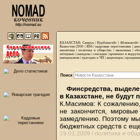
КАЗАХСТАН:
Самрук
|
Нурбанкгейт
|
Аблязовгейт
Казахстан-2050 |
RSS
|
кадровые перестановки
|
дни
аналитика
|
политика и общество
|
экономика
|
обо
интервью
|
скандалы
|
сенсации
|
криминал и корруп
империализм
|
трагедии и ЧП
|
акционеры
|
праздник
Поиск
Финсредства, выделе
в Казахстане, не будут
К.Масимов: К сожалению,
не закончится, мировые
замедлению. Поэтому мы
бюджетных средств с ещ
19.01.2009 /
политика и общ