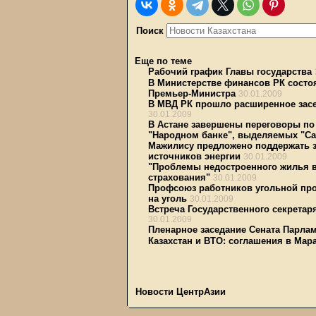
Поиск
Еще по теме
Рабочий график Главы государства
В Министерстве финансов РК состоя
Премьер-Министра
30.01.2009
В МВД РК прошло расширенное засе
30.01.2009
В Астане завершены переговоры по
"Народном банке", выделяемых "Са
Мажилису предложено поддержать 
источников энергии
30.01.2009
"Проблемы недостроенного жилья в
страхования"
30.01.2009
Профсоюз работников угольной про
на уголь
30.01.2009
Встреча Государственного секретар
30.01.2009
Пленарное заседание Сената Парлам
Казахстан и ВТО: соглашения в Мар
Новости ЦентрАзии