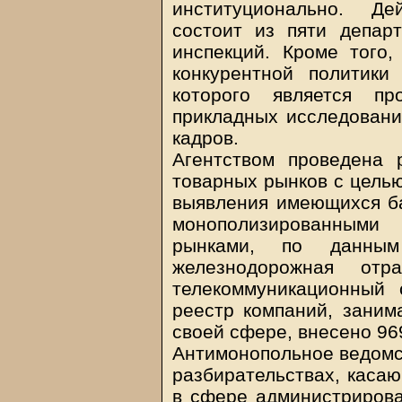
институционально. Де
состоит из пяти депар
инспекций. Кроме того
конкурентной политики
которого является пр
прикладных исследовани
кадров.
Агентством проведена 
товарных рынков с целью
выявления имеющихся ба
монополизированным
рынками, по данным
железнодорожная отра
телекоммуникационный 
реестр компаний, зани
своей сфере, внесено 96
Антимонопольное ведомст
разбирательствах, каса
в сфере администрирова