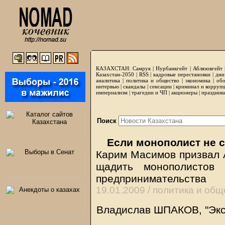
КАЗАХСТАН:
Самрук
|
Нурбанкгейт
|
Аблязовгейт
Казахстан-2050 |
RSS
|
кадровые перестановки
|
дни
аналитика
|
политика и общество
|
экономика
|
обо
интервью
|
скандалы
|
сенсации
|
криминал и корруп
империализм
|
трагедии и ЧП
|
акционеры
|
праздник
Поиск
Если монополист не сд
Карим Масимов призвал А
щадить монополистов 
предпринимательства
19.01.2009 /
политика и общ
Владислав ШПАКОВ, "Эксп