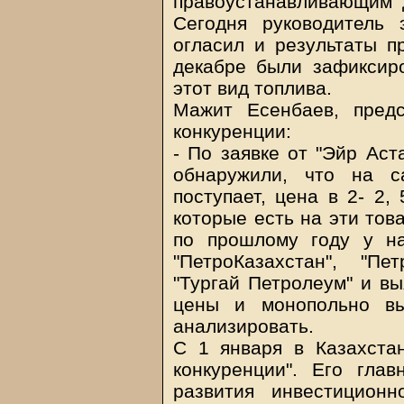
правоустанавливающим д
Сегодня руководитель
огласил и результаты п
декабре были зафиксир
этот вид топлива.
Мажит Есенбаев, пред
конкуренции:
- По заявке от "Эйр Аст
обнаружили, что на с
поступает, цена в 2- 2,
которые есть на эти тов
по прошлому году у н
"ПетроКазахстан", "Пе
"Тургай Петролеум" и вы
цены и монопольно вы
анализировать.
С 1 января в Казахста
конкуренции". Его гла
развития инвестиционно