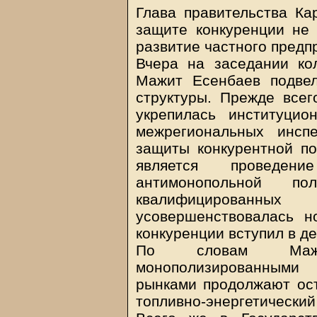
Глава правительства Ка
защите конкуренции не
развитие частного предп
Вчера на заседании кол
Мажит Есенбаев подвел
структуры. Прежде всег
укрепилась институци
межрегиональных инсп
защиты конкурентной по
является проведен
антимонопольной по
квалифицированн
усовершенствовалась н
конкуренции вступил в де
По словам Мажи
монополизированным
рынками продолжают ост
топливно-энергетически