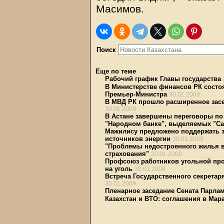
Масимов.
Поиск
Еще по теме
Рабочий график Главы государства
В Министерстве финансов РК состоя
Премьер-Министра
30.01.2009
В МВД РК прошло расширенное засе
30.01.2009
В Астане завершены переговоры по
"Народном банке", выделяемых "Са
Мажилису предложено поддержать 
источников энергии
30.01.2009
"Проблемы недостроенного жилья в
страхования"
30.01.2009
Профсоюз работников угольной про
на уголь
30.01.2009
Встреча Государственного секретар
30.01.2009
Пленарное заседание Сената Парлам
Казахстан и ВТО: соглашения в Мар