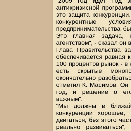
"2009 год идет под з
антикризисной программы
это защита конкуренции
конкурентные услов
предпринимательства бы
Это главная задача,
агентством", - сказал он 
Глава Правительства за
обеспечивается равная к
100 процентов рынок - в
есть скрытые моноп
окончательно разобраться
отметил К. Масимов. Он 
год, и решение о его
важным".
"Мы должны в ближа
конкуренции хорошее,
двигаться, без этого ча
реально развиваться"