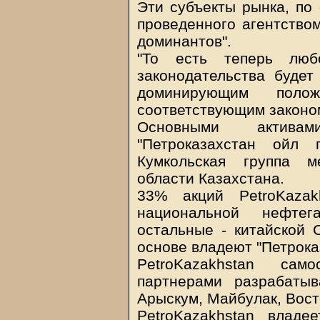
Эти субъекты рынка, по 
проведенного агентством
доминантов".
"То есть теперь люб
законодательства будет
доминирующим поло
соответствующим законом
Основными активам
"Петроказахстан ойл 
Кумкольская группа м
области Казахстана.
33% акций PetroKazak
национальной нефтега
остальные - китайской 
основе владеют "Петрока
PetroKazakhstan са
партнерами разрабатыв
Арыскум, Майбулак, Вос
PetroKazakhstan влад