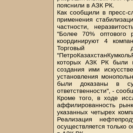
пояснили в АЗК РК.
Как сообщили в пресс-с
применения стабилизац
частности, неразвитос
"Более 70% оптового 
координируют 4 компан
Торговый дом
"ПетроКазахстанКумколь
которых АЗК РК были 
создания ими искусст
установления монополь
были доказаны в су
ответственности", - сооб
Кроме того, в ходе ис
аффилированность рынк
указанных четырех компа
Реализация нефтепрод
осуществляется только о