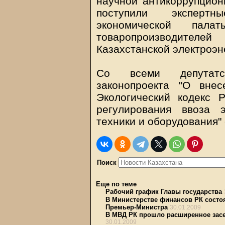
научной антикоррупцион
поступили экспертн
экономической пала
товаропроизводител
Казахстанской электроэн
Со всеми депутатск
законопроекта "О вне
Экологический кодекс 
регулирования ввоза э
техники и оборудования" 
Поиск
Еще по теме
Рабочий график Главы государства
В Министерстве финансов РК состоя
Премьер-Министра
30.01.2009
В МВД РК прошло расширенное засе
30.01.2009