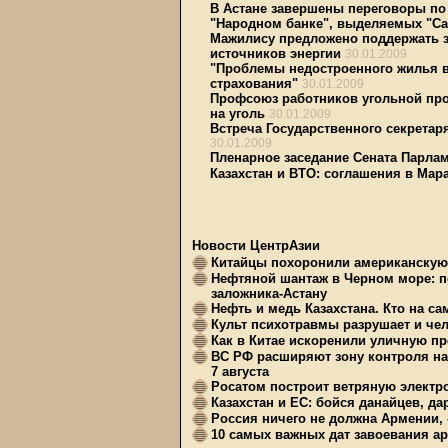
В Астане завершены переговоры по
"Народном банке", выделяемых "Са
Мажилису предложено поддержать 
источников энергии
30.01.2009
"Проблемы недостроенного жилья в
страхования"
30.01.2009
Профсоюз работников угольной про
на уголь
30.01.2009
Встреча Государственного секретар
30.01.2009
Пленарное заседание Сената Парлам
Казахстан и ВТО: соглашения в Мар
Новости ЦентрАзии
Китайцы похоронили американскую 
Нефтяной шантаж в Черном море: п
заложника-Астану
Нефть и медь Казахстана. Кто на с
Культ психотравмы разрушает и чел
Как в Китае искоренили уличную пр
ВС РФ расширяют зону контроля на 
7 августа
Росатом построит ветряную электр
Казахстан и ЕС: бойся данайцев, д
Россия ничего не должна Армении, 
10 самых важных дат завоевания ар