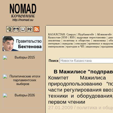
КАЗАХСТАН:
Самрук
|
Нурбанкгейт
|
Аблязовгейт
Казахстан-2050 |
RSS
|
кадровые перестановки
|
дни
аналитика
|
политика и общество
|
экономика
|
обо
интервью
|
скандалы
|
сенсации
|
криминал и корруп
империализм
|
трагедии и ЧП
|
акционеры
|
праздник
Поиск
В Мажилисе "подправ
Комитет Мажилиса
природопользованию "п
части регулирования вво
техники и оборудования
первом чтении
27.01.2009 /
политика и общ