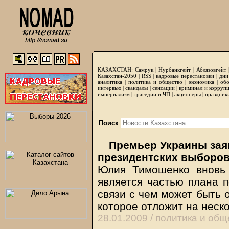
КАЗАХСТАН:
Самрук
|
Нурбанкгейт
|
Аблязовгейт
Казахстан-2050 |
RSS
|
кадровые перестановки
|
дни
аналитика
|
политика и общество
|
экономика
|
обо
интервью
|
скандалы
|
сенсации
|
криминал и корруп
империализм
|
трагедии и ЧП
|
акционеры
|
праздник
Поиск
Премьер Украины зая
президентских выборо
Юлия Тимошенко вновь 
является частью плана 
связи с чем может быть 
которое отложит на неск
28.01.2009 /
политика и общ