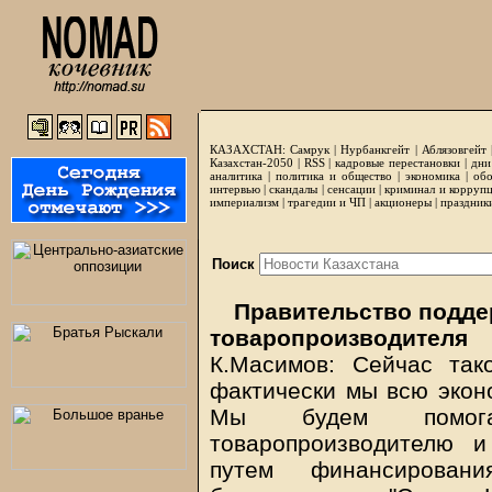
КАЗАХСТАН:
Самрук
|
Нурбанкгейт
|
Аблязовгейт
Казахстан-2050 |
RSS
|
кадровые перестановки
|
дни
аналитика
|
политика и общество
|
экономика
|
обо
интервью
|
скандалы
|
сенсации
|
криминал и корруп
империализм
|
трагедии и ЧП
|
акционеры
|
праздник
Поиск
Правительство подде
товаропроизводителя
К.Масимов: Сейчас так
фактически мы всю эконо
Мы будем помогат
товаропроизводителю 
путем финансирован