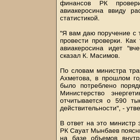
финансов РК провер
авиакеросина ввиду р
статистикой.
"Я вам даю поручение с
провести проверки. Как 
авиакеросина идет "вч
сказал К. Масимов.
По словам министра тра
Ахметова, в прошлом го
было потреблено поряд
Министерство энергет
отчитывается о 590 тыс
действительности", - утв
В ответ на это министр 
РК Сауат Мынбаев поясни
на базе объемов внутр