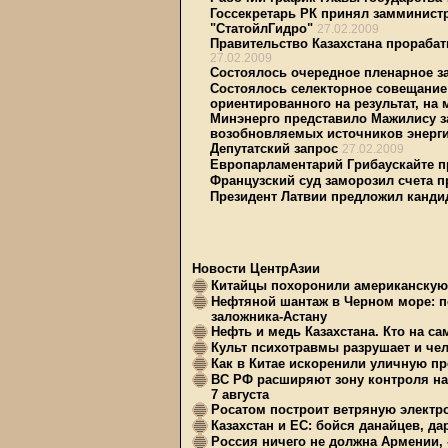
Госсекретарь РК принял замминистр
"СтатойлГидро"
27.02.2009
Правительство Казахстана прорабат
27.02.2009
Состоялось очередное пленарное з
Состоялось селекторное совещание
ориентированного на результат, на
Минэнерго представило Мажилису з
возобновляемых источников энерг
Депутатский запрос
27.02.2009
Европарламентарий Грибаускайте пр
Французский суд заморозил счета п
Президент Латвии предложил канди
Новости ЦентрАзии
Китайцы похоронили американскую 
Нефтяной шантаж в Черном море: п
заложника-Астану
Нефть и медь Казахстана. Кто на с
Культ психотравмы разрушает и чел
Как в Китае искоренили уличную пр
ВС РФ расширяют зону контроля на 
7 августа
Росатом построит ветряную электр
Казахстан и ЕС: бойся данайцев, д
Россия ничего не должна Армении, 