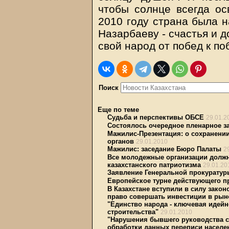
чтобы солнце всегда ос
2010 году страна была н
Назарбаеву - счастья и д
свой народ от побед к по
Поиск
Еще по теме
Судьба и перспективы ОБСЕ
29.01.2
Состоялось очередное пленарное з
Мажилис-Презентация: о сохранени
органов
29.01.2010
Мажилис: заседание Бюро Палаты
2
Все молодежные организации должн
казахстанского патриотизма
29.01.20
Заявление Генеральной прокуратур
Европейское турне действующего п
В Казахстане вступили в силу зак
право совершать инвестиции в рын
"Единство народа - ключевая идей
строительства"
29.01.2010
"Нарушения бывшего руководства с
обработки данных переписи населе