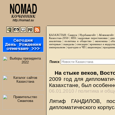
КАЗАХСТАН:
Самрук
|
Нурбанкгейт
|
Аблязовгейт
Казахстан-2050 |
RSS
|
кадровые перестановки
|
дни
аналитика
|
политика и общество
|
экономика
|
обо
интервью
|
скандалы
|
сенсации
|
криминал и корруп
империализм
|
трагедии и ЧП
|
акционеры
|
праздник
Поиск
На стыке веков, Вост
2009 год для дипломатич
Казахстане, был особен
06.01.2010 /
политика и общ
Лятиф ГАНДИЛОВ, пос
дипломатического корпуса