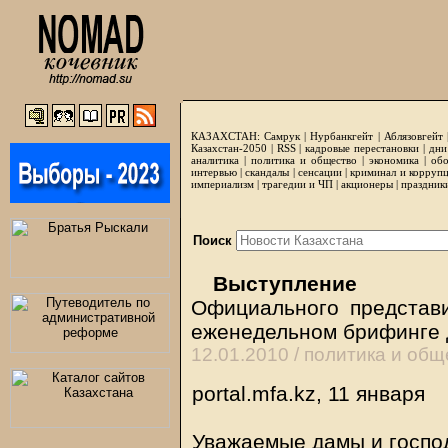
КАЗАХСТАН:
Самрук
|
Нурбанкгейт
|
Аблязовгейт
Казахстан-2050 |
RSS
|
кадровые перестановки
|
дни
аналитика
|
политика и общество
|
экономика
|
обо
интервью
|
скандалы
|
сенсации
|
криминал и корруп
империализм
|
трагедии и ЧП
|
акционеры
|
праздник
Поиск
Выступление
Официального представ
еженедельном брифинге 
12.01.2010 /
политика и общ
portal.mfa.kz, 11 января
Уважаемые дамы и госпо