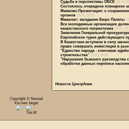
Судьба и перспективы ОБСЕ
29.01.2
Состоялось очередное пленарное з
Мажилис-Презентация: о сохранени
органов
29.01.2010
Мажилис: заседание Бюро Палаты
2
Все молодежные организации должн
казахстанского патриотизма
29.01.20
Заявление Генеральной прокуратур
Европейское турне действующего п
В Казахстане вступили в силу зак
право совершать инвестиции в рын
"Единство народа - ключевая идей
строительства"
29.01.2010
"Нарушения бывшего руководства с
обработки данных переписи населе
Новости ЦентрАзии
Copyright © Nomad
Хостинг beget