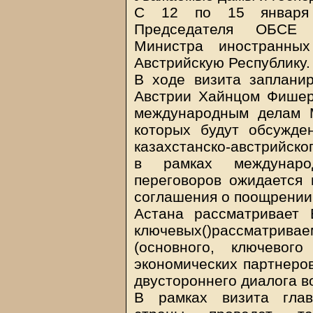
C 12 по 15 января 
Председателя ОБСЕ 
Министра иностранны
Австрийскую Республику.
В ходе визита заплани
Австрии Хайнцом Фишер
международным делам 
которых будут обсужде
казахстанско-австрийско
в рамках междунаро
переговоров ожидается 
соглашения о поощрении
Астана рассматривает 
ключевых()рассматр
(основного, ключевог
экономических партнеров
двустороннего диалога во
В рамках визита глав