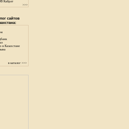
В Кайрат
>>>
лог сайтов
захстана:
ом
цбанк
аз
о в Казахстане
зына
в каталог >>>