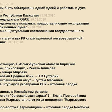
9.01.2010
ы быть объединены одной идеей и работать в духе
10
ы Республики Казахстан
29.01.2010
редседателя ОБСЕ
29.01.2010
онодательные поправки, предоставляющие госслужащим
ок ценных бумаг
29.01.2010
но-концептуальная составляющая государственного
татагентства РК стали причиной несвоевременной
ния"
29.01.2010
останцию в Иссык-Кульской области Киргизии
ары приносящих, - Рената Алимова
- Геворг Мирзаян
абами Средней Азии, - П.В.Густерин
миграционный омут, - Рустам Масалиев
е штурмуют укрепрайон ВСУ – итоговая сводка
зность в Каспийском регионе
стоит "брюссельская зараза"? - Елена Пустовойтова
шит Кыргызстан льгот из-за появления "Кыргызского
еро-востоке Харьковщины – итоговая сводка Readovka