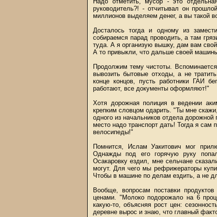
Надо отметить, мусор - это отдельна
руководитель?! - отчитывал он прошло
миллионов выделяем денег, а вы такой в
Досталось тогда и одному из замест
собираемся парад проводить, а там гряз
туда. А я организую вышку, дам вам свой
А то привыкли, что дальше своей машины
Продолжим тему чистоты. Вспоминается
вывозить бытовые отходы, а не тратит
конце концов, пусть работники ГАИ б
работают, все документы оформляют!"
Хотя дорожная полиция в ведении аки
крепким словцом одарить. "Ты мне скажи,
одного из начальников отдела дорожной п
место надо транспорт дать! Тогда я сам
велосипеды!"
Помнится, Ислам Уакитович мог прилю
Однажды под его горячую руку попал
Осакаровку ездил, мне сельчане сказали
могут. Для чего мы рефрижераторы купи
Чтобы в машине по делам ездить, а не дл
Вообще, вопросам поставки продуктов
ценами. "Молоко подорожало на 6 проц
какую-то, объясняя рост цен: сезоннос
деревне вырос и знаю, что главный факто