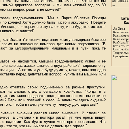
я тема высказываний Ислама Тогайбаева. "Какой же вы
60.
ИЛЬЯСО
й зимой директора зоопарка. - Мы вам каждый год по 80
...
онючий вопрос решить не можете!"
ителей градоначальника. "Мы в Парке 60-летия Победы
Ката
и по колено! Хотя должно быть чисто и аккуратно! Поедете
Ка
 бинокль, с которым я езжу на охоту, и вы будете смотреть!
Ак Орда
 ничего не видите!"
Казахтелек
Казинформ
Казкоммер
, как Ислам Уакитович подгонял коммунальщиков быстрее
КазМунайГ
ь время на получение номеров для новых погрузчиков. "В
Кто есть кт
егают за мусороуборочными машинами и в пути, пока те
Самрук-Ка
Tengrinews
ЦентрАзия
матов не находится, бывший градоначальник успел и ее
 сколько вас живых штыков в двух районах? - спросил он у
олиции. - А потом я уже буду думать, может, вам под одно
 поставлю перед депутатами вопрос: купить вам машины или
дно отчитать своих подчиненных за разные проступки.
ся начальник отдела сельского хозяйства. "Когда я в
, что им мясо продавать надо, только они его вывезти не
ли? Бери их и поезжай в село! А зачем ты здесь сидишь?
я того, чтобы в галстуке мне тут чепуху докладывать!"
 питания экс-аким уделял много внимания. И следил за
ентов, а сметана - в полтора раза! Тут мне ересь пишут
ть с надоями. Как будто лучше меня про коров знают. Я в
р - это то, что мы ничего не делаем для города!"