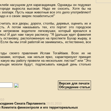
о хлебе насущном для карагандинцев. Однажды он подумал
 городе выросла высокая. Надо ее скосить. Хотя бы на
в зоопарк. Пусть наши животные все это дело употребляют!
адо и о своих зверях позаботиться!"
читать все дворы, дороги, столбы, деревья, оценить их и
ть. А потом наказывать тех, кто портит это городское
м нетрезвом водителе легковушки, который врезался в
дясь! И дал нам такую расписку. "Я (дальше идет фамилия
ть остановку, расположенную на проспекте Бухар жырау, в
 Если бы мы этой работой не занимались, естественно, все
оды своего правления Ислам Тогайбаев. Всех их не
азами, которые, как нельзя ярко, характеризуют принцип
 какую мы работу провели на нескольких листах!" или "Это
альцах мозоли будут, подписывать каждый день столько
Версия для печати
Обсуждение статьи
010
аседание Сената Парламента
29.01.2010
и Комитета финконтроля и его территориальных