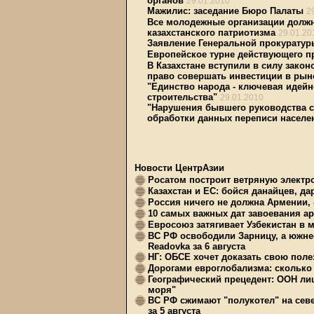
органов
29.01.2010
Мажилис: заседание Бюро Палаты
2
Все молодежные организации должн
казахстанского патриотизма
29.01.20
Заявление Генеральной прокуратур
Европейское турне действующего п
В Казахстане вступили в силу зак
право совершать инвестиции в рын
"Единство народа - ключевая идей
строительства"
29.01.2010
"Нарушения бывшего руководства с
обработки данных переписи населе
Новости ЦентрАзии
Росатом построит ветряную электр
Казахстан и ЕС: бойся данайцев, д
Россия ничего не должна Армении, 
10 самых важных дат завоевания ар
Евросоюз затягивает Узбекистан в 
ВС РФ освободили Зарницу, а южне
Readovka за 6 августа
НГ: ОБСЕ хочет доказать свою поле
Дорогами евроглобализма: сколько 
Географический прецедент: ООН ли
моря"
ВС РФ сжимают "полукотел" на сев
за 5 августа