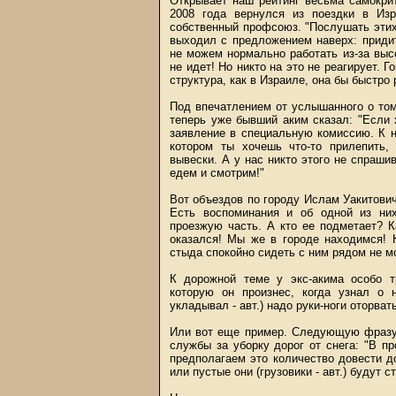
Открывает наш рейтинг весьма самокри
2008 года вернулся из поездки в Изр
собственный профсоюз. "Послушать этих
выходил с предложением наверх: приди
не можем нормально работать из-за высо
не идет! Но никто на это не реагирует. 
структура, как в Израиле, она бы быстр
Под впечатлением от услышанного о том
теперь уже бывший аким сказал: "Если 
заявление в специальную комиссию. К 
котором ты хочешь что-то прилепить
вывески. А у нас никто этого не спрашив
едем и смотрим!"
Вот объездов по городу Ислам Уакитови
Есть воспоминания и об одной из ни
проезжую часть. А кто ее подметает? К
оказался! Мы же в городе находимся! 
стыда спокойно сидеть с ним рядом не мо
К дорожной теме у экс-акима особо т
которую он произнес, когда узнал о 
укладывал - авт.) надо руки-ноги оторвать
Или вот еще пример. Следующую фразу 
службы за уборку дорог от снега: "В п
предполагаем это количество довести до
или пустые они (грузовики - авт.) будут 