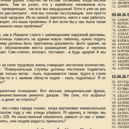
тичная фраза. Озвучил ее Ислам Тогайбаев, когда весной
53.
ЯКОВЕН
аиль. Там он узнал, что у еврейских чиновников есть
52.
ДАМИТ
 проверяющих, так все мы никудышные! Хотя я уже не раз
...
те рассмотрите - или мы плохие госслужащие, или просто
09.08.26
кой нагрузки. Из-за низкой зарплаты никто к нам работать
90.
СЕВЕРС
Говорят, это ваши проблемы. А вот если бы у нас была такая
79.
КЕРЦМ
о решила наши проблемы!"
77.
КОЖА-
76.
АХМЕТО
73.
ДАНАЕВ
, как в Израиле строго с размещением наружной рекламы,
73.
ТАУБАЕ
хочешь повесить на здании новую табличку, нужно подать
68.
БАЙЖА
нему должны быть приложены документы: фото здания, на
66.
АЯЗБАЕ
, с обозначением места размещения рекламы и чертежа
64.
КАЛЕК
64.
КОРОВИ
ает. Сам слепил, воткнул, поставил - и будь здоров! А мы
64.
МАРАБ
57.
БАЙСАБ
54.
АБДИРО
ч за свою трудовую жизнь совершил несчетное количество.
47.
УМЕРБЕ
46.
АДИЛЬБ
х: "Коммунальные службы должны постоянно подметать
...
ак только ветер - пыль поднимается такая, будто в степи
10.08.26
Как-то я с акимом области ездил - пыль поднялась! Я от
г!"
82.
КУСПАН
78.
КУСАЙ
77.
КУЛЬЖА
репетное отношение. Вот весьма эмоциональная фраза,
77.
СУЛТАН
некачественном ремонте дворов: "Им (тем, кто асфальт
76.
АКДАУ
 и денег не платить!"
75.
БАТЫР
69.
БАЛЫКБ
69.
БУРЛАЧ
экс-глава города сказал, когда критиковал коммунальные
67.
АРКЕТТ
рошлом году у нас улицы убирало 76 единиц, а теперь мы
66.
БАЛМА
 129. Но качественный показатель зависит от нас с вами:
66.
ОГЛОВ 
65.
ОСПАН
стоять, или людям радость приносить!"
63.
ЖОЛДО
61.
СЫЗДЫК