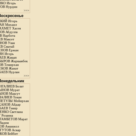
КО Игорь
ОВ Нурдин
>>>
 Воскресенье
КИЙ Игорь
АН Михаил
АХМЕТ Хасен
В Абдулла
 Нарбота
В Максет
НОВ Улан
В Сматай
ЕНОВ Ержан
Н Игорь
АЕВ Жакып
ЫРОВ Жаркынбек
В Темирхан
КОВ Жанат
АЕВ Нурлан
>>>
 Понедельник
ГАЛИЕВ Болат
ЫНОВ Мурат
НОВ Максут
АЛИЕВ Токан
ЛЕТУЛЫ Мейирхан
ХАНОВ Айдар
АЕВ Такир
ЕНКО Светлана
 Розанна
ГАМБЕТОВ Марат
Вадим
ОВ Аманжол
ГУТОВ Аскар
ОВ Бейбит