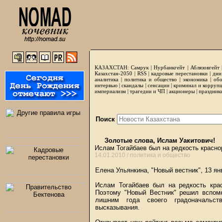
КАЗАХСТАН:
Самрук
|
Нурбанкгейт
|
Аблязовгейт
Казахстан-2050 |
RSS
|
кадровые перестановки
|
дни
аналитика
|
политика и общество
|
экономика
|
обо
интервью
|
скандалы
|
сенсации
|
криминал и корруп
империализм
|
трагедии и ЧП
|
акционеры
|
праздник
Поиск
Золотые слова, Ислам Уакитович!
Ислам Тогайбаев был на редкость красно
14.01.2010 /
политика и общество
Елена Ульянкина, "Новый вестник", 13 ян
Ислам Тогайбаев был на редкость кра
Поэтому "Новый Вестник" решил вспомн
лишним года своего градоначальст
высказывания.