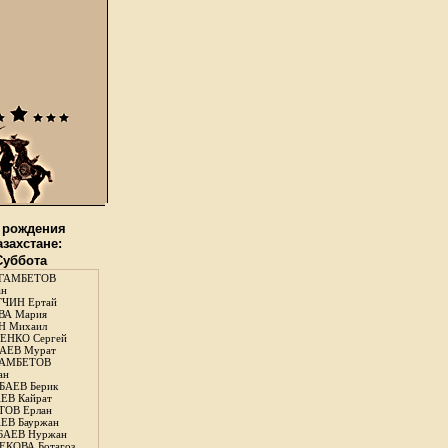
 рождения
азахстане:
 Суббота
ГАМБЕТОВ
ан
ЧИН Ертай
ВА Мария
Н Михаил
ЕНКО Сергей
АЕВ Мурат
АМБЕТОВ
ан
АЕВ Берик
ЕВ Кайрат
ОВ Ерлан
ЕВ Бауржан
БАЕВ Нуржан
КОВА Ботагоз