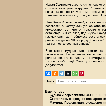
Ислам Уакитович заботился не только 
о пропитании для зверушек. "Трава в
полметра от дороги. А потом отвезти ее 
Раньше мы возили эту траву в села. Но н
Наш бывший аким первый, кто велел пос
перевести в коммунальную собственнос
имущество. Вот что он говорил о то
остановку. "Он ее снес, под мухой нахо
нарушителя - авт.) обязуюсь восстанови
районе стадиона "Шахтер", до 5 апреля".
так бы и осталось, как раньше".
Еще много мудрых слов сказал за г
перечислить. Но закончить мы хотим фр
работы всей нашей власти: "Посмотрите,
титанический труд! Скоро у меня на п
документов!"
Поиск
Еще по теме
Судьба и перспективы ОБСЕ
29.01.2
Состоялось очередное пленарное з
Мажилис-Презентация: о сохранени