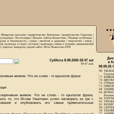
|
Январская трагедия
|
правительство Бектенова
|
правительство Смаилова
|
 рождения
|
бестселлеры
|
Каталог сайтов Казахстана
|
Реклама на Номаде
|
рона и безопасность
|
семья
|
экология и здоровье
|
творчество
|
юмор
|
ция
|
культура и спорт
|
история
|
календарь
|
наука и техника
|
американский
и
|
опросы
|
анекдоты
|
архив сайта
|
Фото Казахстан-2050
Дни
Суббота 8.08.2026 02:47 ast
в К
00:47 msk
08.08.26
80.
ТАСМА
Сагитж
речивым акимом. Что ни слово - то крылатая фраза
77.
БАЙБАТ
74.
ЩЕГЛО
73.
ГУРМА
71.
ГРИГОР
варя
68.
ТАШИБ
64.
ИСМАГ
сноречивым акимом. Что ни слово - то крылатая фраза.
Рахимж
64.
ТОЛУМБ
ить то, что Ислам Уакитович успел наговорить за три с
63.
УРАЗБА
вования и опубликовать его самые примечательные
61.
РАХМЕТ
60.
САРТБА
59.
ТЕНЛИ
57.
АШИРБЕ