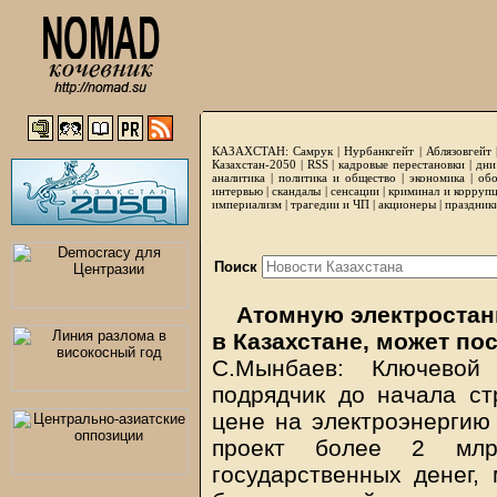
КАЗАХСТАН:
Самрук
|
Нурбанкгейт
|
Аблязовгейт
Казахстан-2050 |
RSS
|
кадровые перестановки
|
дни
аналитика
|
политика и общество
|
экономика
|
обо
интервью
|
скандалы
|
сенсации
|
криминал и корруп
империализм
|
трагедии и ЧП
|
акционеры
|
праздник
Поиск
Атомную электростан
в Казахстане, может по
С.Мынбаев: Ключевой
подрядчик до начала ст
цене на электроэнергию 
проект более 2 млрд
государственных денег,