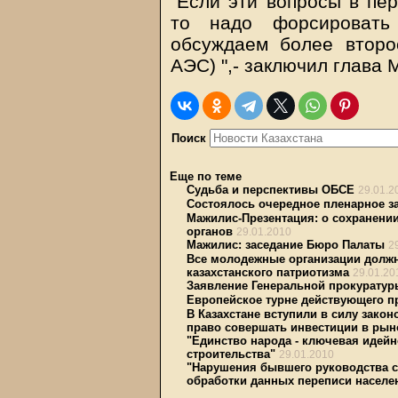
"Если эти вопросы в пе
то надо форсировать
обсуждаем более второ
АЭС) ",- заключил глава
Поиск
Еще по теме
Судьба и перспективы ОБСЕ
29.01.2
Состоялось очередное пленарное з
Мажилис-Презентация: о сохранени
органов
29.01.2010
Мажилис: заседание Бюро Палаты
2
Все молодежные организации должн
казахстанского патриотизма
29.01.20
Заявление Генеральной прокуратур
Европейское турне действующего п
В Казахстане вступили в силу зак
право совершать инвестиции в рын
"Единство народа - ключевая идей
строительства"
29.01.2010
"Нарушения бывшего руководства с
обработки данных переписи населе