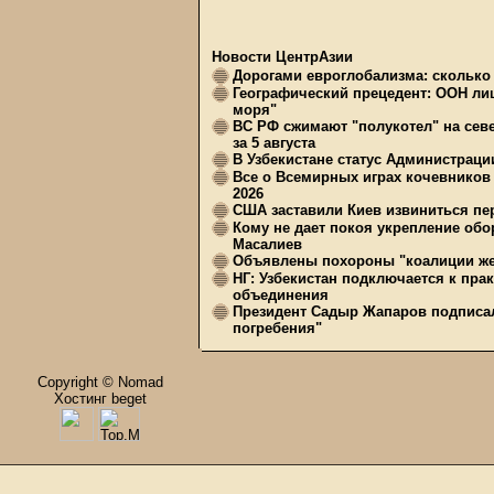
Новости ЦентрАзии
Дорогами евроглобализма: сколько 
Географический прецедент: ООН ли
моря"
ВС РФ сжимают "полукотел" на сев
за 5 августа
В Узбекистане статус Администрац
Все о Всемирных играх кочевников
2026
США заставили Киев извиниться пер
Кому не дает покоя укрепление обо
Масалиев
Объявлены похороны "коалиции же
НГ: Узбекистан подключается к пра
объединения
Президент Садыр Жапаров подписал
погребения"
Copyright © Nomad
Хостинг beget