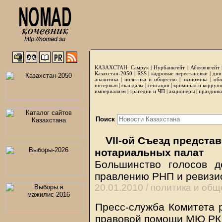
КАЗАХСТАН:
Самрук
|
Нурбанкгейт
|
Аблязовгейт
Казахстан-2050 |
RSS
|
кадровые перестановки
|
дни
аналитика
|
политика и общество
|
экономика
|
обо
интервью
|
скандалы
|
сенсации
|
криминал и корруп
империализм
|
трагедии и ЧП
|
акционеры
|
праздник
Поиск
VII-ой Съезд предста
нотариальных палат
Большинство голосов д
правлению РНП и ревизи
20.01.2010 /
политика и общ
Пресс-служба Комитета 
правовой помощи МЮ РК,