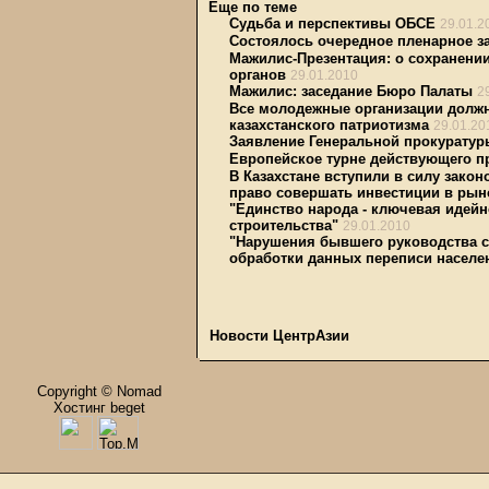
Еще по теме
Судьба и перспективы ОБСЕ
29.01.2
Состоялось очередное пленарное з
Мажилис-Презентация: о сохранени
органов
29.01.2010
Мажилис: заседание Бюро Палаты
2
Все молодежные организации должн
казахстанского патриотизма
29.01.20
Заявление Генеральной прокуратур
Европейское турне действующего п
В Казахстане вступили в силу зак
право совершать инвестиции в рын
"Единство народа - ключевая идей
строительства"
29.01.2010
"Нарушения бывшего руководства с
обработки данных переписи населе
Новости ЦентрАзии
Copyright © Nomad
Хостинг beget