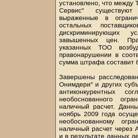
установлено, что между 
Сервис" существуют 
выраженные в ограни
остальных поставщи
дискриминирующих у
завышенных цен. Пр
указанных ТОО возбу
правонарушении в соотв
сумма штрафа составит б
Завершены расследова
Онимдери" и других субъ
антиконкурентных со
необоснованного огра
наличный расчет. Данны
ноябрь 2009 года осуще
необоснованному огра
наличный расчет через А
и в результате данных д