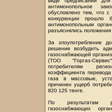
виде предписаний для
антимонопольное зак
обусловлено тем, что с
конкуренции прошло б
антимонопольным орган
разъяснялись положения 
За злоупотребление д
решение возбудить ад
газоснабжающей организ
(ТОО "Горгаз-Серви
потребителям реги
коэффициента перевода
газа в массовые, ус
причинен ущерб потреб
820 125 тенге.
По результатам р
газоснабжающих орган