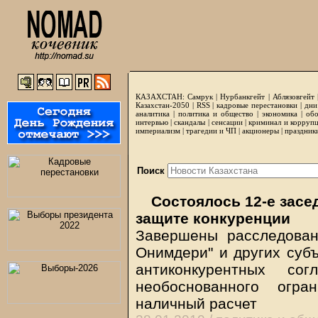
КАЗАХСТАН:
Самрук
|
Нурбанкгейт
|
Аблязовгейт
Казахстан-2050 |
RSS
|
кадровые перестановки
|
дни
аналитика
|
политика и общество
|
экономика
|
обо
интервью
|
скандалы
|
сенсации
|
криминал и корруп
империализм
|
трагедии и ЧП
|
акционеры
|
праздник
Поиск
Состоялось 12-е засе
защите конкуренции
Завершены расследова
Онимдери" и других субъ
антиконкурентных со
необоснованного огра
наличный расчет