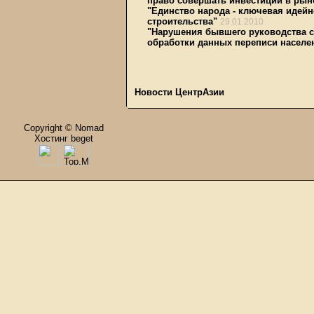
право совершать инвестиции в рын
"Единство народа - ключевая идей
строительства"
29.01.2010
"Нарушения бывшего руководства с
обработки данных переписи населе
Новости ЦентрАзии
Copyright © Nomad
Хостинг beget