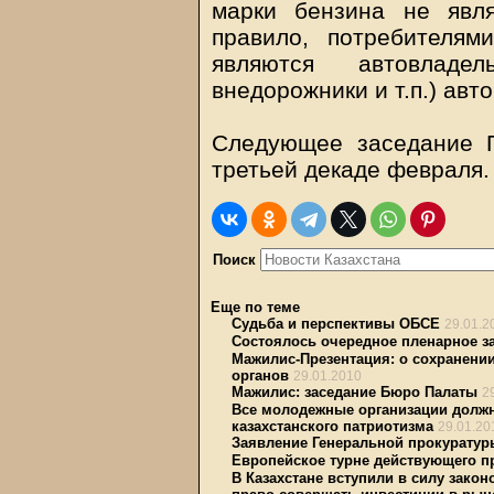
марки бензина не явл
правило, потребителям
являются автовладе
внедорожники и т.п.) авто
Следующее заседание П
третьей декаде февраля.
Поиск
Еще по теме
Судьба и перспективы ОБСЕ
29.01.2
Состоялось очередное пленарное з
Мажилис-Презентация: о сохранени
органов
29.01.2010
Мажилис: заседание Бюро Палаты
2
Все молодежные организации должн
казахстанского патриотизма
29.01.20
Заявление Генеральной прокуратур
Европейское турне действующего п
В Казахстане вступили в силу зак