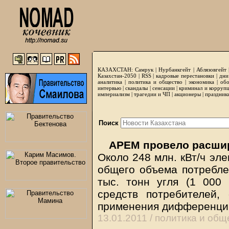
КАЗАХСТАН:
Самрук
|
Нурбанкгейт
|
Аблязовгейт
Казахстан-2050 |
RSS
|
кадровые перестановки
|
дни
аналитика
|
политика и общество
|
экономика
|
обо
интервью
|
скандалы
|
сенсации
|
криминал и корруп
империализм
|
трагедии и ЧП
|
акционеры
|
праздник
Поиск
АРЕМ провело расши
Около 248 млн. кВт/ч эле
общего объема потребле
тыс. тонн угля (1 000 
средств потребителей,
применения дифференци
13.01.2011 /
политика и общ