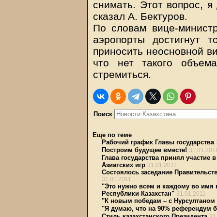
снимать. Этот вопрос, я
сказал А. Бектуров.
По словам вице-министр
аэропорты достигнут т
приносить неосновной ви
что нет такого объем
стремиться.
Поиск
Еще по теме
Рабочий график Главы государства
Построим будущее вместе!
31.01.201
Глава государства принял участие 
Азиатских игр
31.01.2011
Состоялось заседание Правительст
31.01.2011
"Это нужно всем и каждому во имя
Республики Казахстан"
31.01.2011
"К новым победам – с Нурсултаном 
"Я думаю, что на 90% референдум б
Стиль казахстанского Президента
31