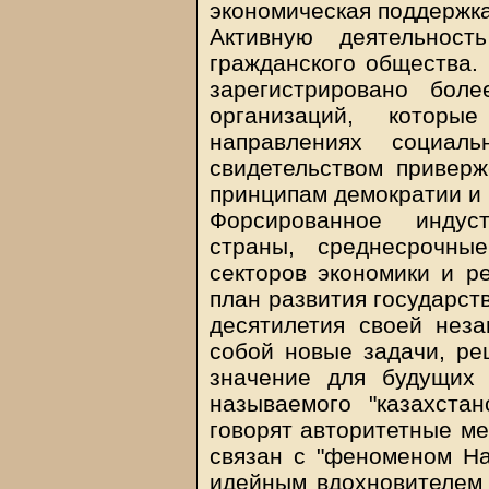
экономическая поддержк
Активную деятельнос
гражданского общества.
зарегистрировано бол
организаций, котор
направлениях социал
свидетельством приверж
принципам демократии и 
Форсированное индуст
страны, среднесрочны
секторов экономики и ре
план развития государств
десятилетия своей неза
собой новые задачи, ре
значение для будущих 
называемого "казахста
говорят авторитетные м
связан с "феноменом На
идейным вдохновителем