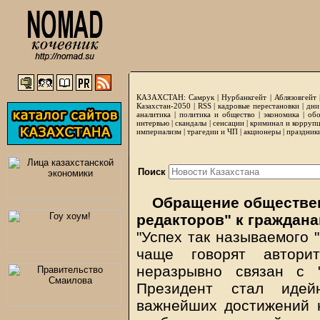
КАЗАХСТАН:
Самрук
|
Нурбанкгейт
|
Аблязовгейт
Казахстан-2050 |
RSS
|
кадровые перестановки
|
дни
аналитика
|
политика и общество
|
экономика
|
обо
интервью
|
скандалы
|
сенсации
|
криминал и корруп
империализм
|
трагедии и ЧП
|
акционеры
|
праздник
Поиск
Обращение обществен
редакторов" к граждана
"Успех так называемого "
чаще говорят авторит
неразрывно связан с 
Президент стал идей
важнейших достижений н