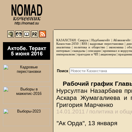
КАЗАХСТАН:
Самрук
|
Нурбанкгейт
|
Аблязовгейт
Казахстан-2050 |
RSS
|
кадровые перестановки
|
дни
аналитика
|
политика и общество
|
экономика
|
обо
интервью
|
скандалы
|
сенсации
|
криминал и корруп
империализм
|
трагедии и ЧП
|
акционеры
|
праздник
Поиск
Рабочий график Глав
Нурсултан Назарбаев пр
Аскара Жумагалиева и 
Григория Марченко
14.01.2011 /
политика и общ
"Ак Орда", 13 января