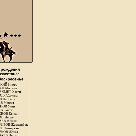
 рождения
азахстане:
 Воскресенье
КИЙ Игорь
АН Михаил
АХМЕТ Хасен
В Абдулла
 Нарбота
В Максет
НОВ Улан
В Сматай
ЕНОВ Ержан
Н Игорь
АЕВ Жакып
ЫРОВ Жаркынбек
В Темирхан
КОВ Жанат
АЕВ Нурлан