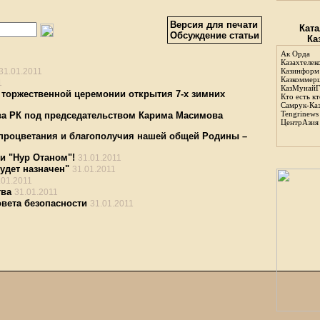
Версия для печати
Ката
Обсуждение статьи
Ка
Ак Орда
Казахтелек
31.01.2011
Казинформ
Казкоммер
1
КазМунайГ
в торжественной церемонии открытия 7-х зимних
Кто есть кт
Самрук-Ка
Tengrinews
ва РК под председательством Карима Масимова
ЦентрАзия
 процветания и благополучия нашей общей Родины –
и "Нур Отаном"!
31.01.2011
удет назначен"
31.01.2011
.01.2011
тва
31.01.2011
вета безопасности
31.01.2011