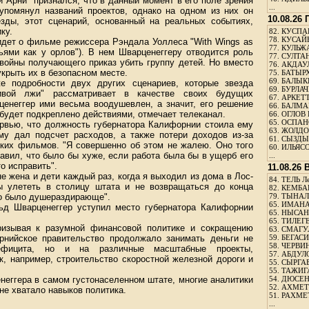
Арни" признался, что в данный момент в его поле зрения
...
 упомянул названий проектов, однако на одном из них он
10.08.26
зды, этот сценарий, основанный на реальных событиях,
ку.
82.
КУСПАН
78.
КУСАЙ
 идет о фильме режиссера Рэндала Уоллеса "With Wings as
77.
КУЛЬЖА
ьями как у орлов"). В нем Шварценеггеру отводится роль
77.
СУЛТАН
 войны получающего приказ убить группу детей. Но вместо
76.
АКДАУ
укрыть их в безопасном месте.
75.
БАТЫР
69.
БАЛЫКБ
е подробности двух других сценариев, которые звезда
69.
БУРЛАЧ
дивой лжи" рассматривает в качестве своих будущих
67.
АРКЕТТ
ценеггер ими весьма воодушевлен, а значит, его решение
66.
БАЛМА
 будет подкреплено действиями, отмечает телеканал.
66.
ОГЛОВ 
65.
ОСПАН
ервью, что должность губернатора Калифорнии стоила ему
63.
ЖОЛДО
у дал подсчет расходов, а также потери доходов из-за
61.
СЫЗДЫК
ских фильмов. "Я совершенно об этом не жалею. Оно того
60.
ИЛЬЯСО
бавил, что было бы хуже, если работа была бы в ущерб его
...
о исправить".
11.08.26
е жена и дети каждый раз, когда я выходил из дома в Лос-
84.
ТЕЛЬ Л
ы улететь в столицу штата и не возвращаться до конца
82.
КЕМБАЕ
то было душераздирающе".
79.
ТЫНАЛ
65.
ИМАНА
ьд Шварценеггер уступил место губернатора Калифорнии
65.
НЫСАНБ
65.
ТИЛЕГЕ
ризывая к разумной финансовой политике и сокращению
63.
СМАГУЛ
рнийское правительство продолжало занимать деньги не
59.
БЕГАСИ
58.
ЧЕРВИН
ефицита, но и на различные масштабные проекты,
57.
АБДУЛО
к, например, строительство скоростной железной дороги и
55.
СЫРГАБ
55.
ТАЖИГ
неггера в самом густонаселенном штате, многие аналитики
54.
ДЮСЕН
52.
АХМЕТ
не хватало навыков политика.
51.
РАХМЕ
...