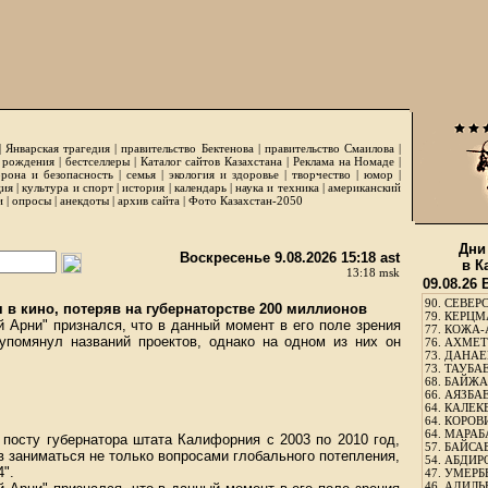
|
Январская трагедия
|
правительство Бектенова
|
правительство Смаилова
|
 рождения
|
бестселлеры
|
Каталог сайтов Казахстана
|
Реклама на Номаде
|
рона и безопасность
|
семья
|
экология и здоровье
|
творчество
|
юмор
|
ция
|
культура и спорт
|
история
|
календарь
|
наука и техника
|
американский
и
|
опросы
|
анекдоты
|
архив сайта
|
Фото Казахстан-2050
Дни
Воскресенье 9.08.2026 15:18 ast
в К
13:18 msk
09.08.26
90.
СЕВЕРС
 в кино, потеряв на губернаторстве 200 миллионов
79.
КЕРЦМ
Арни" признался, что в данный момент в его поле зрения
77.
КОЖА-
упомянул названий проектов, однако на одном из них он
76.
АХМЕТО
73.
ДАНАЕВ
73.
ТАУБАЕ
68.
БАЙЖА
66.
АЯЗБАЕ
64.
КАЛЕК
64.
КОРОВИ
64.
МАРАБ
посту губернатора штата Калифорния с 2003 по 2010 год,
57.
БАЙСАБ
в заниматься не только вопросами глобального потепления,
54.
АБДИРО
4".
47.
УМЕРБЕ
46.
АДИЛЬБ