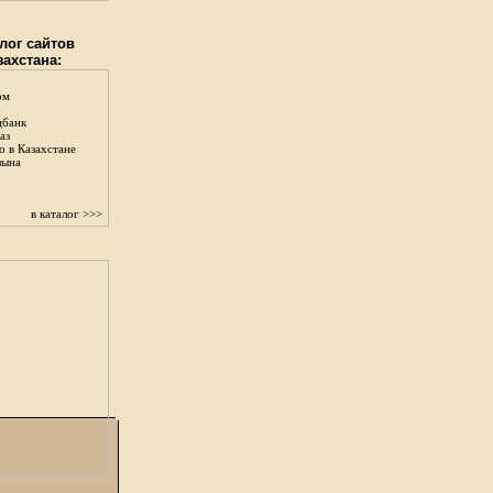
лог сайтов
захстана:
ом
цбанк
аз
о в Казахстане
зына
в каталог >>>