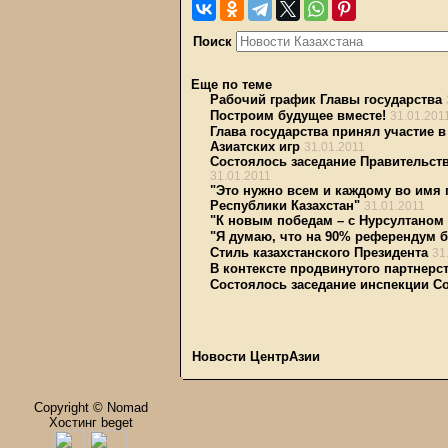
Поиск
Еще по теме
Рабочий график Главы государства
Построим будущее вместе!
31.01.201
Глава государства принял участие 
Азиатских игр
31.01.2011
Состоялось заседание Правительст
31.01.2011
"Это нужно всем и каждому во имя
Республики Казахстан"
31.01.2011
"К новым победам – с Нурсултаном 
"Я думаю, что на 90% референдум б
Стиль казахстанского Президента
31
В контексте продвинутого партнерс
Состоялось заседание инспекции Со
Новости ЦентрАзии
Copyright © Nomad
Хостинг beget