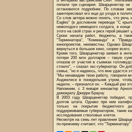
В интервью австрийским СМИ "Железный 
попали три сценария. Шварценеггер не
остановился подробнее. По словам зве
заинтересовал его еще до ухода в полити
Со слов актера можно понять, что речь
Eagles" (в дословном переводе "С крыл
немолодого немецкого солдата, в конце
этого на свой страх и риск герой решает 
Сроки начала работ, бюджеты, а такж
"Терминатора", "Коммандо" и "Прав
кинопроектов, неизвестны. Однако Швар
вернуться в большое кино, скорее всего,
Кроме того, Шварценеггер заявил в инт
потери 200 млн долларов – такую сумм
отказов от участия в съемках голливуд
стоило", – сказал экс-губернатор. Он до
семье, "но я надеюсь, что мне удастся эт
"Мы ненавидим твою работу, говорили мн
Анджелесе в понедельник утром, чтоб
недели, – признался он. – Каждый раз э
Напомним, с 3 января киноактер Арнол
демократу Джерри Брауну.
В 2003 году Шварценеггер победил, п
долгов штата. Однако при нем калифо
только на покрытие бюджетного д
поддерживаемые губернатором, такие ка
исследования стволовых клеток.
Несмотря на семь лет правления Шварце
по-прежнему считают, что "Терминатору" 