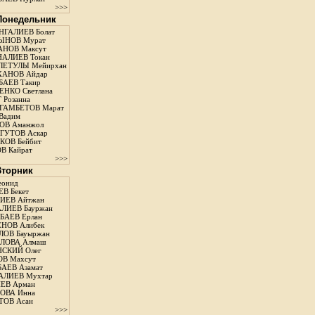
>>>
 Понедельник
ГАЛИЕВ Болат
ЫНОВ Мурат
НОВ Максут
АЛИЕВ Токан
ЛЕТУЛЫ Мейирхан
ХАНОВ Айдар
АЕВ Такир
ЕНКО Светлана
 Розанна
ГАМБЕТОВ Марат
Вадим
ОВ Аманжол
ГУТОВ Аскар
ОВ Бейбит
В Кайрат
>>>
 Вторник
еонид
В Бекет
ИЕВ Айтжан
ЛИЕВ Бауржан
АЕВ Ерлан
НОВ Алибек
ОВ Бауыржан
ЛОВА Алмаш
СКИЙ Олег
В Махсут
АЕВ Азамат
АЛИЕВ Мухтар
ЕВ Арман
ОВА Инна
ТОВ Асан
>>>