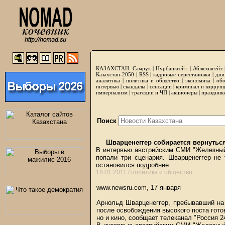
КАЗАХСТАН:
Самрук
|
Нурбанкгейт
|
Аблязовгейт
Казахстан-2050 |
RSS
|
кадровые перестановки
|
дни
аналитика
|
политика и общество
|
экономика
|
обо
интервью
|
скандалы
|
сенсации
|
криминал и корруп
империализм
|
трагедии и ЧП
|
акционеры
|
праздник
Поиск
Шварценеггер собирается вернуться
В интервью австрийским СМИ "Железный 
попали три сценария. Шварценеггер не 
остановился подробнее…
18.01.2011 /
политика и общество
www.newsru.com, 17 января
Арнольд Шварценеггер, пребывавший на 
после освобождения высокого поста гото
но и кино, сообщает телеканал "Россия 2