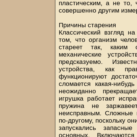
пластическим, а не то, 
совершенно другим изме
Причины старения
Классический взгляд на
том, что организм чело
стареет так, каким 
механические устройс
предсказуемо. Извес
устройства, как пр
функционируют достато
сломается какая-нибуд
неожиданно прекращае
игрушка работает испра
пружина не заржавее
неисправным. Сложные 
по-другому, поскольку о
запускались запасны
основных. Включаютс