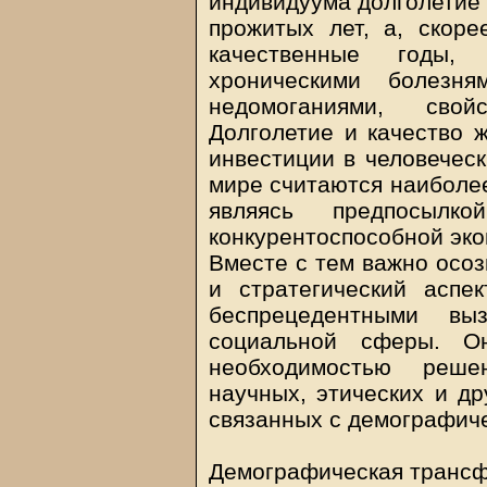
индивидуума долголетие 
прожитых лет, а, скоре
качественные годы,
хроническими болезн
недомоганиями, свой
Долголетие и качество ж
инвестиции в человеческ
мире считаются наиболе
являясь предпосылк
конкурентоспособной эко
Вместе с тем важно осоз
и стратегический аспе
беспрецедентными вы
социальной сферы. О
необходимостью решен
научных, этических и др
связанных с демографич
Демографическая трансф