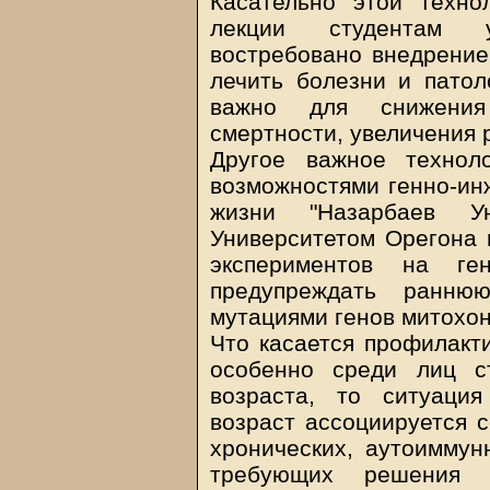
Касательно этой техно
лекции студентам у
востребовано внедрение
лечить болезни и патол
важно для снижения
смертности, увеличения 
Другое важное технол
возможностями генно-ин
жизни "Назарбаев У
Университетом Орегона 
экспериментов на ге
предупреждать ранн
мутациями генов митохо
Что касается профилакти
особенно среди лиц с
возраста, то ситуаци
возраст ассоциируется 
хронических, аутоиммун
требующих решения мн