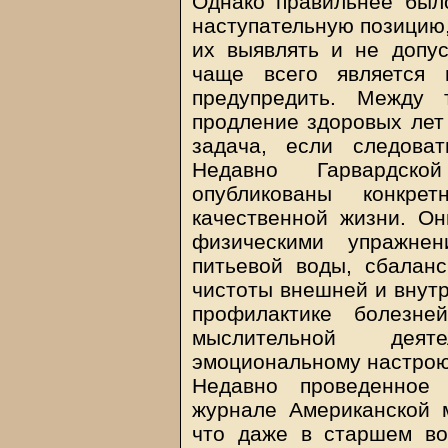
Однако правильнее был
наступательную позицию,
их выявлять и не допус
чаще всего является
предупредить. Между 
продление здоровых лет 
задача, если следова
Недавно Гарвардск
опубликованы конкре
качественной жизни. Он
физическими упражнен
питьевой воды, сбалан
чистоты внешней и внут
профилактике болезне
мыслительной деят
эмоциональному настрою
Недавно проведенное 
журнале Американской м
что даже в старшем во