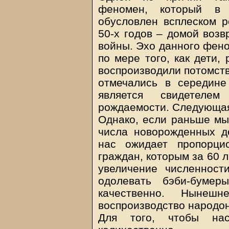
феномен, который в 
обусловлен всплеском р
50-х годов – домой воз
войны. Эхо данного фено
по мере того, как дети,
воспроизводили потомств
отмечались в середине
является свидетеле
рождаемости. Следующая
Однако, если раньше мы
числа новорожденных д
нас ожидает пропорци
граждан, которым за 60 
увеличение численност
одолевать бэби-бумер
качественно. Нынеш
воспроизводство народо
Для того, чтобы на