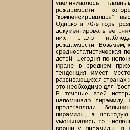
увеличивалось глав
рождаемости, кот
"компенсировалась" вы
Однако в 70-е годы ра
документировать ее сни
них стало наблюда
рождаемости. Возьмем, к
среднестатистическая п
детей. Сегодня по непо
Иране в среднем прих
тенденция имеет мест
развивающихся странах 
это необходимо для "вос
В течение всей истор
напоминало пирамиду, 
представляли больши
пирамиды, а последую
уменьшались по численн
вершину пирамиды, в к