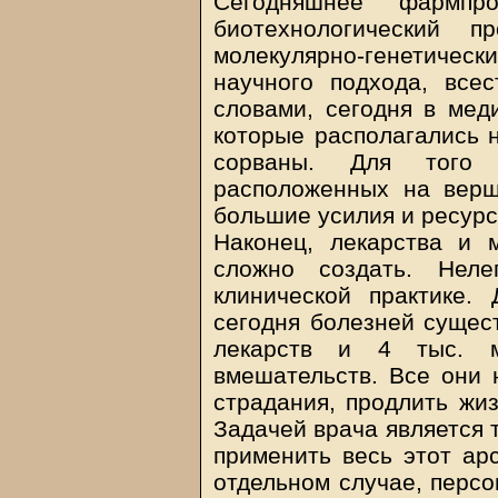
Сегодняшнее фармпр
биотехнологический п
молекулярно-генетическ
научного подхода, все
словами, сегодня в мед
которые располагались н
сорваны. Для того 
расположенных на верш
большие усилия и ресурс
Наконец, лекарства и 
сложно создать. Нел
клинической практике.
сегодня болезней сущест
лекарств и 4 тыс. м
вмешательств. Все они 
страдания, продлить жиз
Задачей врача является 
применить весь этот ар
отдельном случае, персо