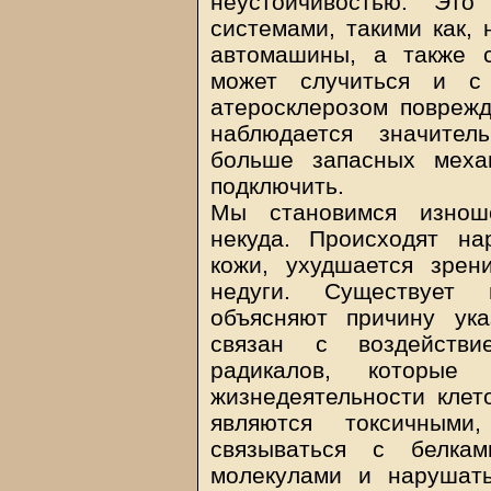
неустойчивостью. Эт
системами, такими как, 
автомашины, а также 
может случиться и с 
атеросклерозом поврежд
наблюдается значител
больше запасных меха
подключить.
Мы становимся изнош
некуда. Происходят на
кожи, ухудшается зре
недуги. Существует 
объясняют причину ук
связан с воздейств
радикалов, которые
жизнедеятельности клет
являются токсичными
связываться с белка
молекулами и нарушат