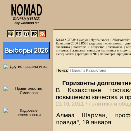
КАЗАХСТАН:
Самрук
|
Нурбанкгейт
|
Аблязовгейт
Казахстан-2050 |
RSS
|
кадровые перестановки
|
дни
аналитика
|
политика и общество
|
экономика
|
обо
интервью
|
скандалы
|
сенсации
|
криминал и корруп
империализм
|
трагедии и ЧП
|
акционеры
|
праздник
Поиск
Горизонты долголети
В Казахстане постав
повышению качества и п
21.01.2011 /
политика и общ
Алмаз Шарман, профе
правда", 19 января