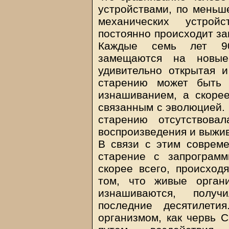
устройствами, по меньше
механических устрой
постоянно происходит за
Каждые семь лет 90
замещаются на новые
удивительно открытая 
старению может быть 
изнашиванием, а скоре
связанным с эволюцией. 
старению отсутствов
воспроизведения и выжив
В связи с этим соврем
старение с запрограмм
скорее всего, происход
том, что живые орган
изнашиваются, полу
последние десятилети
организмом, как червь C