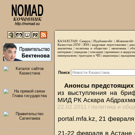
КАЗАХСТАН:
Самрук
|
Нурбанкгейт
|
Аблязовгейт
Казахстан-2050 |
RSS
|
кадровые перестановки
|
дни
аналитика
|
политика и общество
|
экономика
|
обо
интервью
|
скандалы
|
сенсации
|
криминал и корруп
империализм
|
трагедии и ЧП
|
акционеры
|
праздник
Поиск
Анонсы предстоящих
из выступления на бри
МИД РК Аскара Абдрахм
22.02.2011 /
политика и общ
portal.mfa.kz, 21 февраля
21-22 февраля в Астане 