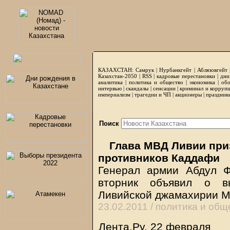
КАЗАХСТАН:
Самрук
|
Нурбанкгейт
|
Аблязовгейт
Казахстан-2050 |
RSS
|
кадровые перестановки
|
дни
аналитика
|
политика и общество
|
экономика
|
обо
интервью
|
скандалы
|
сенсации
|
криминал и корруп
империализм
|
трагедии и ЧП
|
акционеры
|
праздник
Поиск
Глава МВД Ливии при
противников Каддафи
Генерал армии Абдул 
вторник объявил о в
Ливийской джамахирии 
23.02.2011 /
политика и общ
Лента.Ру, 22 февраля