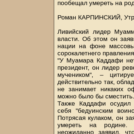
пообещал умереть на ро
Роман КАРПИНСКИЙ, Утро
Ливийский лидер Муамм
власти. Об этом он зая
нации на фоне массовы
сорокалетнего правления
"У Муамара Каддафи нет
президент, он лидер рев
мучеником", – цитиру
действительно так, обла
не занимает никаких о
можно было бы сместить
Также Каддафи осудил 
себя "бедуинским воин
Потрясая кулаком, он за
умереть на родине. 
неожиданно заявил, чт