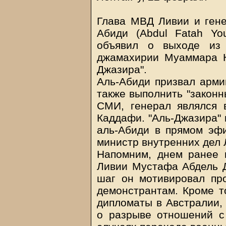
Глава МВД Ливии и ген
Абиди (Abdul Fatah You
объявил о выходе из 
джамахирии Муаммара К
Джазира".
Аль-Абиди призвал арми
также выполнить "законн
СМИ, генерал являлся 
Каддафи. "Аль-Джазира" 
аль-Абиди в прямом эф
министр внутренних дел 
Напомним, днем ранее 
Ливии Мустафа Абдель Дж
шаг он мотивировал пр
демонстрантам. Кроме т
дипломаты в Австралии,
о разрыве отношений 