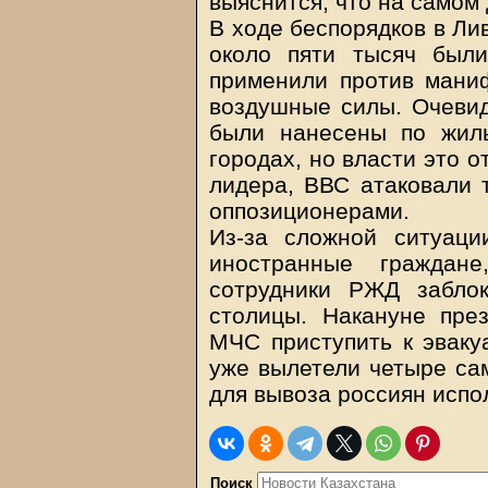
выяснится, что на самом 
В ходе беспорядков в Ли
около пяти тысяч был
применили против маниф
воздушные силы. Очеви
были нанесены по жил
городах, но власти это 
лидера, ВВС атаковали 
оппозиционерами.
Из-за сложной ситуаци
иностранные граждан
сотрудники РЖД забло
столицы. Накануне пре
МЧС приступить к эваку
уже вылетели четыре сам
для вывоза россиян испо
Поиск