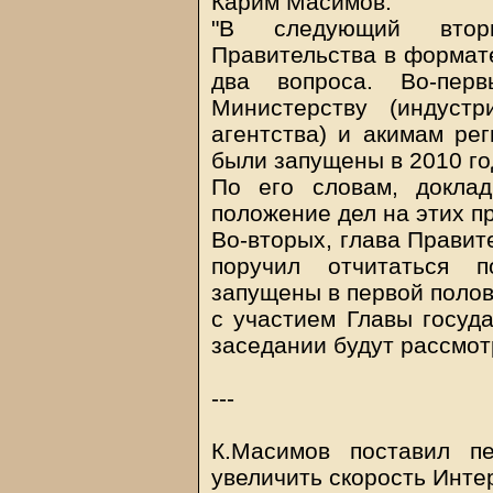
Карим Масимов.
"В следующий втор
Правительства в формате
два вопроса. Во-перв
Министерству (индуст
агентства) и акимам рег
были запущены в 2010 год
По его словам, докла
положение дел на этих п
Во-вторых, глава Правит
поручил отчитаться п
запущены в первой полов
с участием Главы госуда
заседании будут рассмот
---
К.Масимов поставил п
увеличить скорость Инте