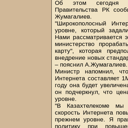
Об этом сегодня ж
Правительства РК сооб
Жумагалиев.
"Широкополосный Инте
уровне, который задал
Нами рассматривается э
министерство прорабат
карту", которая предп
внедрение новых стандарт
– пояснил А.Жумагалиев.
Министр напомнил, чт
Интернета составляет 1М
году она будет увеличен
он подчеркнул, что цен
уровне.
"В Казахтелекоме мы 
скорость Интернета пов
прежнем уровне. Я пра
политику при повыше