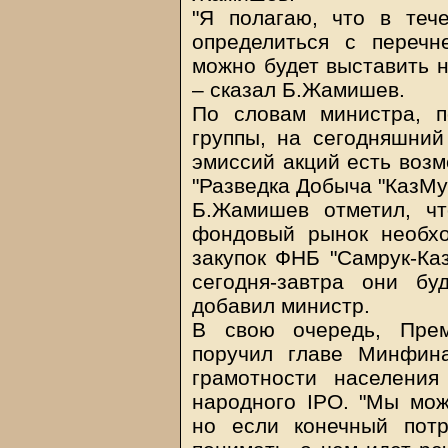
"Я полагаю, что в теч
определиться с перечн
можно будет выставить н
– сказал Б.Жамишев.
По словам министра, п
группы, на сегодняшни
эмиссий акций есть возм
"Разведка Добыча "КазМу
Б.Жамишев отметил, ч
фондовый рынок необхо
закупок ФНБ "Самрук-Каз
сегодня-завтра они бу
добавил министр.
В свою очередь, Пре
поручил главе Минфин
грамотности населени
народного IPO. "Мы мож
но если конечный пот