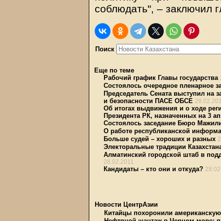
соблюдать", – заключил 
Поиск
Еще по теме
Рабочий график Главы государства
Состоялось очередное пленарное з
Председатель Сената выступил на 
и безопасности ПАСЕ ОБСЕ
28.02.20
Об итогах выдвижения и о ходе ре
Президента РК, назначенных на 3 ап
Состоялось заседание Бюро Мажил
О работе республиканской информа
Больше судей – хороших и разных
2
Электоральные традиции Казахстан
Алматинский городской штаб в подд
28.02.2011
Кандидаты – кто они и откуда?
28.02
Новости ЦентрАзии
Китайцы похоронили американскую 
Нефтяной шантаж в Черном море: п