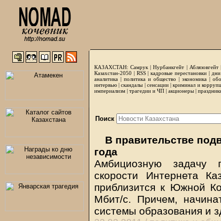
КАЗАХСТАН:
Самрук
|
Нурбанкгейт
|
Аблязовгейт
Казахстан-2050 |
RSS
|
кадровые перестановки
|
дни
аналитика
|
политика и общество
|
экономика
|
обо
интервью
|
скандалы
|
сенсации
|
криминал и корруп
империализм
|
трагедии и ЧП
|
акционеры
|
праздник
Поиск
В правительстве подв
года
Амбициозную задачу 
скорости Интернета К
приблизится к Южной Ко
Мбит/с. Причем, начин
системы образования и 