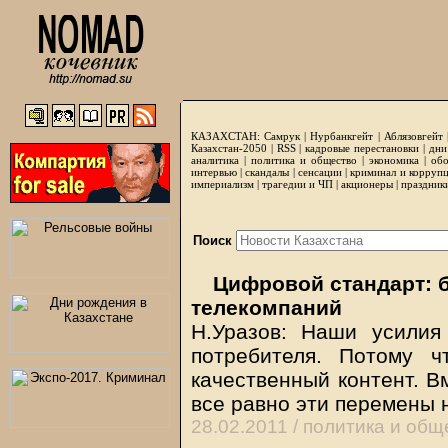
КАЗАХСТАН:
Самрук
|
Нурбанкгейт
|
Аблязовгейт
Казахстан-2050 |
RSS
|
кадровые перестановки
|
дни
аналитика
|
политика и общество
|
экономика
|
обо
интервью
|
скандалы
|
сенсации
|
криминал и корруп
империализм
|
трагедии и ЧП
|
акционеры
|
праздник
Поиск
Цифровой стандарт: 
телекомпаний
Н.Уразов: Наши усилия
потребителя. Потому 
качественный контент. В
все равно эти перемены
28.02.2011 /
политика и общ