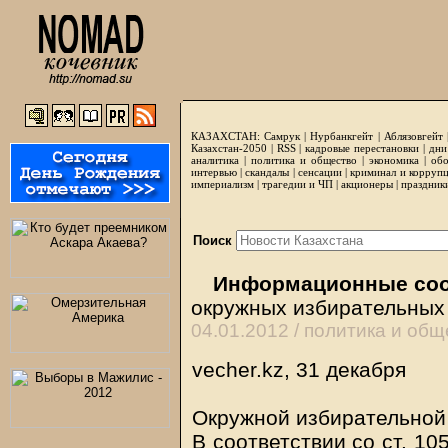
КАЗАХСТАН:
Самрук
|
Нурбанкгейт
|
Аблязовгейт
Казахстан-2050 |
RSS
|
кадровые перестановки
|
дни
аналитика
|
политика и общество
|
экономика
|
обо
интервью
|
скандалы
|
сенсации
|
криминал и корруп
империализм
|
трагедии и ЧП
|
акционеры
|
праздник
Поиск
Информационные со
окружных избирательных 
04.01.2012 /
политика и общ
vecher.kz, 31 декабря
Окружной избирательной
В соответствии со ст. 105