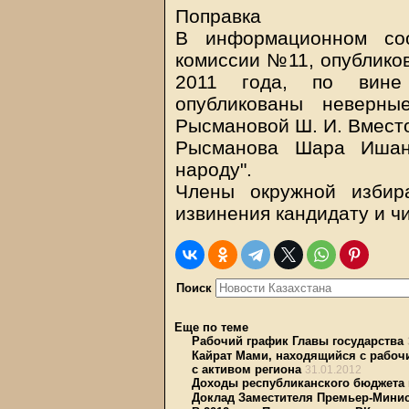
Поправка
В информационном соо
комиссии №11, опубликов
2011 года, по вине
опубликованы неверны
Рысмановой Ш. И. Вместо
Рысманова Шара Ишан
народу".
Члены окружной избир
извинения кандидату и ч
Поиск
Еще по теме
Рабочий график Главы государства
Кайрат Мами, находящийся с рабочи
с активом региона
31.01.2012
Доходы республиканского бюджета
Доклад Заместителя Премьер-Минис