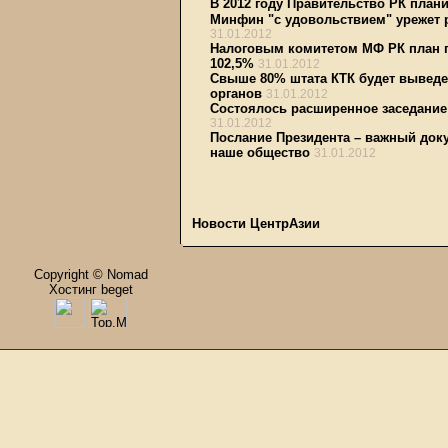
В 2012 году Правительство РК план
Минфин "с удовольствием" урежет 
31.01.2012
Налоговым комитетом МФ РК план п
102,5%
31.01.2012
Свыше 80% штата КТК будет выведе
органов
31.01.2012
Состоялось расширенное заседание
31.01.2012
Послание Президента – важный доку
наше общество
31.01.2012
Новости ЦентрАзии
Copyright © Nomad
Хостинг beget