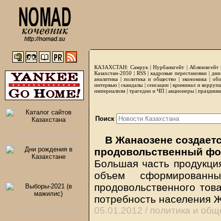
КАЗАХСТАН:
Самрук
|
Нурбанкгейт
|
Аблязовгейт
Казахстан-2050 |
RSS
|
кадровые перестановки
|
дни
аналитика
|
политика и общество
|
экономика
|
обо
интервью
|
скандалы
|
сенсации
|
криминал и корруп
империализм
|
трагедии и ЧП
|
акционеры
|
праздник
Поиск
В Жанаозене создает
продовольственный фон
Большая часть продукция
объем сформированн
продовольственного тов
потребность населения 
05.01.2012 /
политика и общ