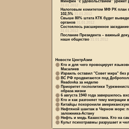
Минфин "с удовольствием" урежет 
31.01.2012
Налоговым комитетом МФ РК план п
102,5%
31.01.2012
Свыше 80% штата КТК будет выведе
органов
31.01.2012
Состоялось расширенное заседание
31.01.2012
Послание Президента – важный доку
наше общество
31.01.2012
Новости ЦентрАзии
Кто и для чего провоцирует языков
Масалиев
Израиль оставил "Совет мира" без 
ВС РФ продвигаются под Доброполь
Readovka за неделю
Приоритет госполитики Туркменист
образа жизни
6 августа 1940 года завершилось в
Кто и как разгоняет тему миграции 
Китайцы похоронили американскую 
Нефтяной шантаж в Черном море: п
заложника-Астану
Нефть и медь Казахстана. Кто на с
Культ психотравмы разрушает и чел