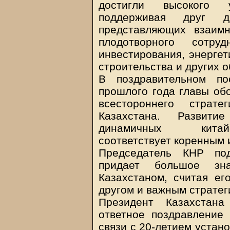
достигли высокого 
поддерживая друг д
представляющих взаим
плодотворного сотру
инвестирования, энергет
строительства и других о
В поздравительном по
прошлого года главы обо
всестороннего страте
Казахстана. Развити
динамичных китайс
соответствует коренным 
Председатель КНР под
придает большое зн
Казахстаном, считая ег
другом и важным стратег
Президент Казахстана
ответное поздравление
связи с 20-летием устан