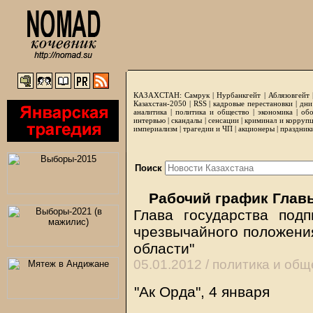
КАЗАХСТАН:
Самрук
|
Нурбанкгейт
|
Аблязовгейт
Казахстан-2050 |
RSS
|
кадровые перестановки
|
дни
аналитика
|
политика и общество
|
экономика
|
обо
интервью
|
скандалы
|
сенсации
|
криминал и корруп
империализм
|
трагедии и ЧП
|
акционеры
|
праздник
Поиск
Рабочий график Глав
Глава государства под
чрезвычайного положени
области"
05.01.2012 /
политика и общ
"Ак Орда", 4 января