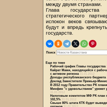
между двумя странами.
Глава государства
стратегического партн
испокон веков связыва
будут и впредь крепнут
государств.
Поиск
Еще по теме
Рабочий график Главы государства
Кайрат Мами, находящийся с рабочи
с активом региона
31.01.2012
Доходы республиканского бюджета
Доклад Заместителя Премьер-Минис
В 2012 году Правительство РК план
Минфин "с удовольствием" урежет 
31.01.2012
Налоговым комитетом МФ РК план п
102,5%
31.01.2012
Свыше 80% штата КТК будет выведе
органов
31.01.2012