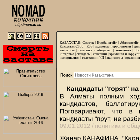
КАЗАХСТАН:
Самрук
|
Нурбанкгейт
|
Аблязовгейт
Казахстан-2050 |
RSS
|
кадровые перестановки
|
дни
аналитика
|
политика и общество
|
экономика
|
обо
интервью
|
скандалы
|
сенсации
|
криминал и корруп
империализм
|
трагедии и ЧП
|
акционеры
|
праздник
Поиск
Кандидаты "горят" на
В Алматы полным ход
кандидатов, баллотир
Поговаривают, что в 
кандидаты "прут, не раз
09.01.2012 /
политика и общ
Жанар КАНАФИНА, "Карав