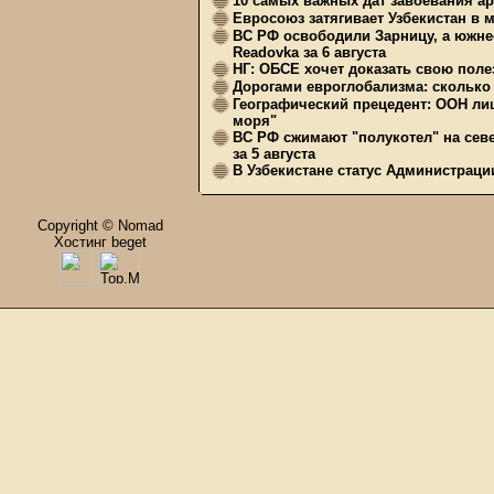
10 самых важных дат завоевания ар
Евросоюз затягивает Узбекистан в 
ВС РФ освободили Зарницу, а южне
Readovka за 6 августа
НГ: ОБСЕ хочет доказать свою поле
Дорогами евроглобализма: сколько 
Географический прецедент: ООН ли
моря"
ВС РФ сжимают "полукотел" на сев
за 5 августа
В Узбекистане статус Администрац
Copyright © Nomad
Хостинг beget