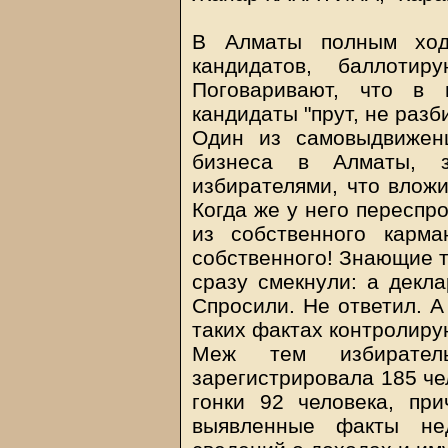
В Алматы полным ход
кандидатов, баллотир
Поговаривают, что в 
кандидаты "прут, не раз
Один из самовыдвиженц
бизнеса в Алматы, 
избирателями, что вложи
Когда же у него переспр
из собственного карм
собственного! Знающие т
сразу смекнули: а декл
Спросили. Не ответил. А
таких фактах контролир
Меж тем избирател
зарегистрировала 185 че
гонки 92 человека, пр
выявленные факты нед