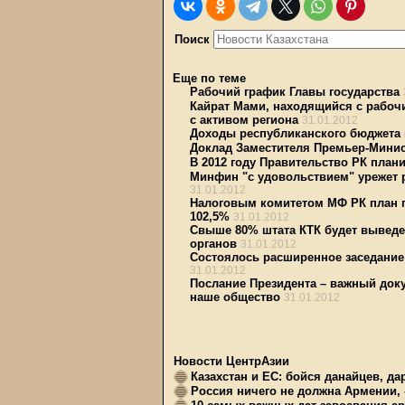
Поиск
Еще по теме
Рабочий график Главы государства
Кайрат Мами, находящийся с рабочи
с активом региона
31.01.2012
Доходы республиканского бюджета
Доклад Заместителя Премьер-Минис
В 2012 году Правительство РК план
Минфин "с удовольствием" урежет 
31.01.2012
Налоговым комитетом МФ РК план п
102,5%
31.01.2012
Свыше 80% штата КТК будет выведе
органов
31.01.2012
Состоялось расширенное заседание
31.01.2012
Послание Президента – важный доку
наше общество
31.01.2012
Новости ЦентрАзии
Казахстан и ЕС: бойся данайцев, д
Россия ничего не должна Армении, 