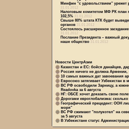
Минфин "с удовольствием" урежет 
31.01.2012
Налоговым комитетом МФ РК план п
102,5%
31.01.2012
Свыше 80% штата КТК будет выведе
органов
31.01.2012
Состоялось расширенное заседание
31.01.2012
Послание Президента – важный доку
наше общество
31.01.2012
Новости ЦентрАзии
Казахстан и ЕС: бойся данайцев, д
Россия ничего не должна Армении, 
10 самых важных дат завоевания ар
Евросоюз затягивает Узбекистан в 
ВС РФ освободили Зарницу, а южне
Readovka за 6 августа
НГ: ОБСЕ хочет доказать свою поле
Дорогами евроглобализма: сколько 
Географический прецедент: ООН ли
моря"
ВС РФ сжимают "полукотел" на сев
за 5 августа
В Узбекистане статус Администрац