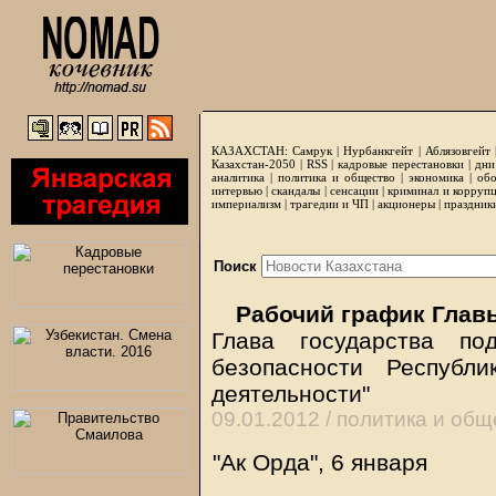
КАЗАХСТАН:
Самрук
|
Нурбанкгейт
|
Аблязовгейт
Казахстан-2050 |
RSS
|
кадровые перестановки
|
дни
аналитика
|
политика и общество
|
экономика
|
обо
интервью
|
скандалы
|
сенсации
|
криминал и корруп
империализм
|
трагедии и ЧП
|
акционеры
|
праздник
Поиск
Рабочий график Глав
Глава государства по
безопасности Республ
деятельности"
09.01.2012 /
политика и общ
"Ак Орда", 6 января