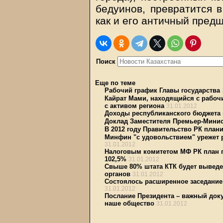
бедуинов, превратится в
как и его античный пред
Поиск
Еще по теме
Рабочий график Главы государства
Кайрат Мами, находящийся с рабочи
с активом региона
31.01.2012
Доходы республиканского бюджета
Доклад Заместителя Премьер-Минис
В 2012 году Правительство РК план
Минфин "с удовольствием" урежет 
31.01.2012
Налоговым комитетом МФ РК план п
102,5%
31.01.2012
Свыше 80% штата КТК будет выведе
органов
31.01.2012
Состоялось расширенное заседание
31.01.2012
Послание Президента – важный доку
наше общество
31.01.2012