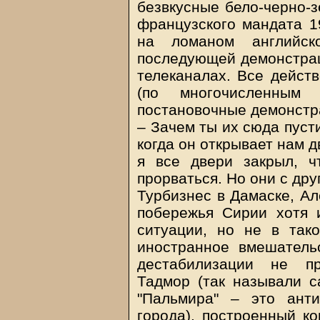
безвкусные бело-черно-
французского мандата 19
на ломаном английск
последующей демонстрац
телеканалах. Все дейст
(по многочисленным 
постановочные демонстра
– Зачем ты их сюда пуст
когда он открывает нам д
я все двери закрыл, 
прорваться. Но они с дру
Турбизнес в Дамаске, Ал
побережья Сирии хотя 
ситуации, но не в так
иностранное вмешатель
дестабилизации не пр
Тадмор (так называли 
"Пальмира" – это ант
города), построенный к