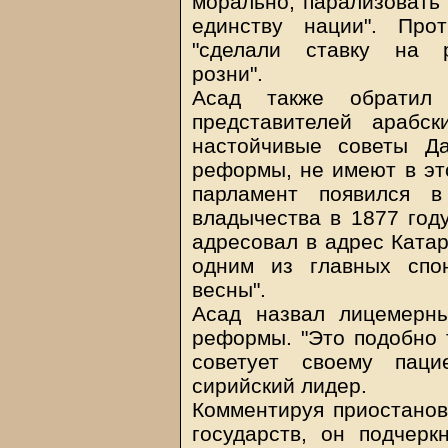
морально, парализовать 
единству нации". Про
"сделали ставку на р
розни".
Асад также обратил
представителей арабс
настойчивые советы Да
реформы, не имеют в эт
парламент появился 
владычества в 1877 году
адресовал в адрес Катар
одним из главных спо
весны".
Асад назвал лицемерн
реформы. "Это подобно т
советует своему паци
сирийский лидер.
Комментируя приостанов
государств, он подчерк