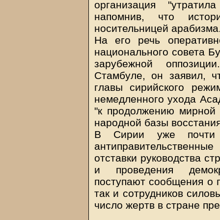
организация "утратил
напомнив, что истор
носительницей арабизма
На его речь оперативн
национального совета Б
зарубежной оппозици
Стамбуле, он заявил, ч
главы сирийского режи
немедленного ухода Асад
"к продолжению мирной
народной базы восстания
В Сирии уже почти 
антиправительственны
отставки руководства ст
и проведения демок
поступают сообщения о г
так и сотрудников силов
число жертв в стране пре