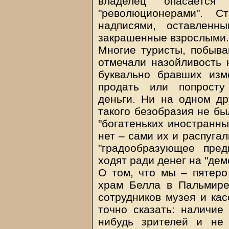
владелец опасается
"революционерами". С
надписями, оставленн
закрашенные взрослыми.
Многие туристы, побыв
отмечали назойливость 
буквально бравших изм
продать или попросту
деньги. Ни на одном др
такого безобразия не бы
"богатеньких иностранны
нет – сами их и распуга
"градообразующее пред
ходят ради денег на "дем
О том, что мы – пятеро
храм Белла в Пальмире,
сотрудников музея и ка
точно сказать: наличие 
нибудь зрителей и не 