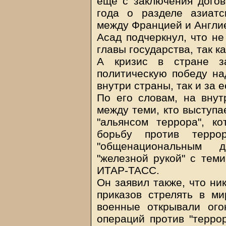
еще с заключения догов
года о разделе азиат
между Францией и Англией
Асад подчеркнул, что не
главы государства, так к
А кризис в стране за
политическую победу на
внутри страны, так и за 
По его словам, на внут
между теми, кто выступа
"альянсом террора", к
борьбу против терро
"общенациональным д
"железной рукой" с теми
ИТАР-ТАСС.
Он заявил также, что ни
приказов стрелять в ми
военные открывали ог
операций против "терро