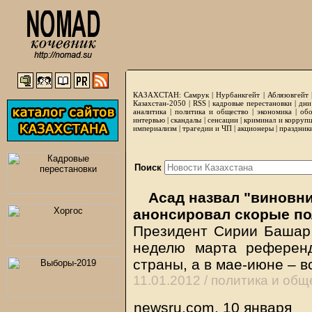
КАЗАХСТАН:
Самрук
|
Нурбанкгейт
|
Аблязовгейт
Казахстан-2050 |
RSS
|
кадровые перестановки
|
дни
аналитика
|
политика и общество
|
экономика
|
обо
интервью
|
скандалы
|
сенсации
|
криминал и корруп
империализм
|
трагедии и ЧП
|
акционеры
|
праздник
Поиск
Асад назвал "виновни
анонсировал скорые п
Президент Сирии Башар
неделю марта референд
страны, а в мае-июне – 
11.01.2012 /
политика и общ
newsru.com, 10 января