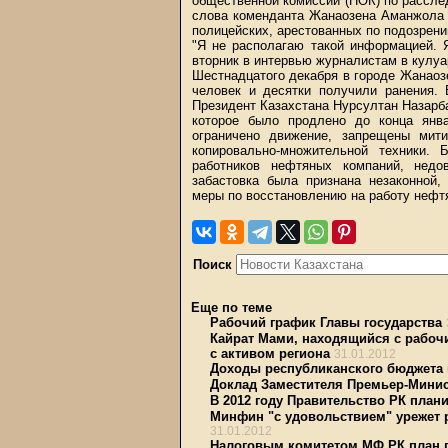
общественной комиссии (НОК) по рассле
слова коменданта Жанаозена Аманжола 
полицейских, арестованных по подозрени
"Я не располагаю такой информацией. 
вторник в интервью журналистам в кулуа
Шестнадцатого декабря в городе Жанаоз
человек и десятки получили ранения.
Президент Казахстана Нурсултан Назарб
которое было продлено до конца янва
ограничено движение, запрещены мити
копировально-множительной техники. 
работников нефтяных компаний, недо
забастовка была признана незаконной,
меры по восстановлению на работу нефт
Поиск
Еще по теме
Рабочий график Главы государства
Кайрат Мами, находящийся с рабочи
с активом региона
31.01.2012
Доходы республиканского бюджета
Доклад Заместителя Премьер-Минис
В 2012 году Правительство РК план
Минфин "с удовольствием" урежет 
31.01.2012
Налоговым комитетом МФ РК план п