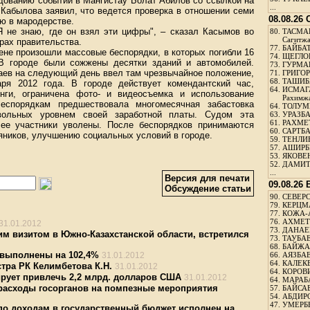
дованию событий в Мангистау Болат Абилов со ссылкой на
...
Кабылова заявил, что ведется проверка в отношении семи
08.08.26
ю в мародерстве.
Я не знаю, где он взял эти цифры", – сказал Касымов во
80.
ТАСМА
Сагитж
рах правительства.
77.
БАЙБАТ
ене произошли массовые беспорядки, в которых погибли 16
74.
ЩЕГЛО
 В городе были сожжены десятки зданий и автомобилей.
73.
ГУРМА
аев на следующий день ввел там чрезвычайное положение,
71.
ГРИГОР
68.
ТАШИБ
ря 2012 года. В городе действует комендантский час,
64.
ИСМАГ
нги, ограничена фото- и видеосъемка и использование
Рахимж
Беспорядкам предшествовала многомесячная забастовка
64.
ТОЛУМБ
вольных уровнем своей заработной платы. Судом эта
63.
УРАЗБА
61.
РАХМЕТ
 ее участники уволены. После беспорядков принимаются
60.
САРТБА
яников, улучшению социальных условий в городе.
59.
ТЕНЛИ
57.
АШИРБЕ
53.
ЯКОВЕН
52.
ДАМИТ
...
Версия для печати
09.08.26
Обсуждение статьи
90.
СЕВЕРС
79.
КЕРЦМ
77.
КОЖА-
76.
АХМЕТО
31.01.2012
73.
ДАНАЕВ
м визитом в Южно-Казахстанской области, встретился
73.
ТАУБАЕ
68.
БАЙЖА
 выполнены на 102,4%
31.01.2012
66.
АЯЗБАЕ
64.
КАЛЕК
тра РК Келимбетова К.Н.
31.01.2012
64.
КОРОВИ
ирует привлечь 2,2 млрд. долларов США
31.01.2012
64.
МАРАБ
расходы госорганов на помпезные мероприятия
57.
БАЙСАБ
54.
АБДИРО
47.
УМЕРБЕ
о доходам в государственный бюджет исполнен на