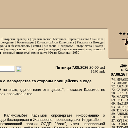
|
Январская трагедия
|
правительство Бектенова
|
правительство Смаилова
|
 рождения
|
бестселлеры
|
Каталог сайтов Казахстана
|
Реклама на Номаде
|
рона и безопасность
|
семья
|
экология и здоровье
|
творчество
|
юмор
|
ция
|
культура и спорт
|
история
|
календарь
|
наука и техника
|
американский
и
|
опросы
|
анекдоты
|
архив сайта
|
Фото Казахстан-2050
Дни
Пятница 7.08.2026 20:00 ast
в К
18:00 msk
07.08.26
74.
ИБРАЕВ
 о мародерстве со стороны полицейских в ходе
73.
ИВАНИЩ
72.
АЖМОЛ
 не знаю, где он взял эти цифры", – сказал Касымов во
72.
САПАРО
70.
ЕССЕ А
рах правительства
70.
МАКУЛБ
69.
БИТЕБА
69.
НАДЫРБ
63.
ГАЛИЕВ
60.
ТЛЕУХА
59.
АЛИМБЕ
а Калмухамбет Касымов опровергает информацию о
58.
ЕСЕНЕЕ
оде беспорядков в Жанаозене, произошедших 16 декабря.
57.
КУЗЕМБ
позиционной партии ОСДП "Азат", член независимой
56.
БАЙДАУ
56.
ТУКАЕВ