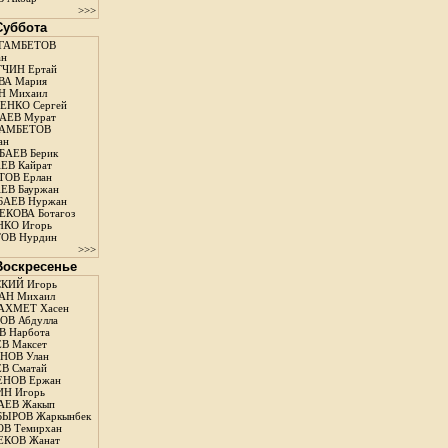
>>>
 Суббота
ГАМБЕТОВ
ан
ЧИН Ертай
ВА Мария
Н Михаил
ЕНКО Сергей
АЕВ Мурат
АМБЕТОВ
ан
АЕВ Берик
ЕВ Кайрат
ОВ Ерлан
ЕВ Бауржан
БАЕВ Нуржан
КОВА Ботагоз
КО Игорь
ОВ Нурдин
>>>
 Воскресенье
КИЙ Игорь
АН Михаил
АХМЕТ Хасен
В Абдулла
 Нарбота
В Максет
НОВ Улан
В Сматай
ЕНОВ Ержан
Н Игорь
АЕВ Жакып
ЫРОВ Жаркынбек
В Темирхан
КОВ Жанат