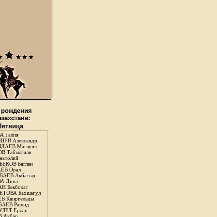
 рождения
азахстане:
 Пятница
А Галия
ЕВ Александр
ДАЕВ Магауия
В Табылгали
натолий
ЕКОВ Баглан
ЕВ Орал
АЕВ Акбатыр
А Дина
Н Бекболат
ТОВА Бахшагул
В Каиргельды
АЕВ Рашид
ЛЕТ Ерлан
 Акбар