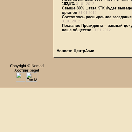
102,5%
31.01.2012
Свыше 80% штата КТК будет выведе
органов
31.01.2012
Состоялось расширенное заседание
31.01.2012
Послание Президента – важный доку
наше общество
31.01.2012
Новости ЦентрАзии
Copyright © Nomad
Хостинг beget