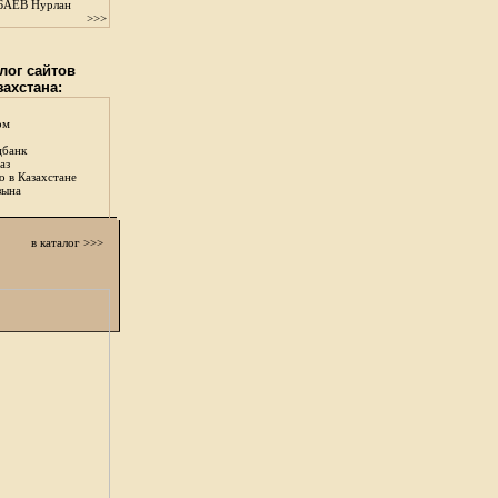
АЕВ Нурлан
>>>
лог сайтов
захстана:
ом
цбанк
аз
о в Казахстане
зына
в каталог >>>