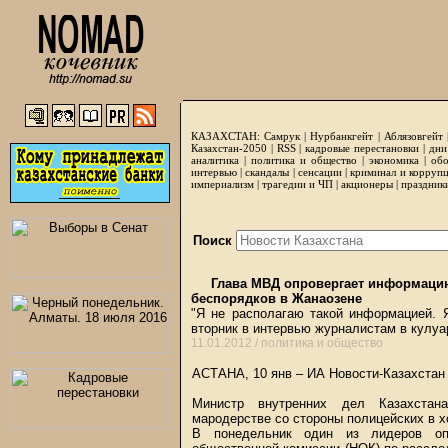
КАЗАХСТАН:
Самрук
|
Нурбанкгейт
|
Аблязовгейт
Казахстан-2050 |
RSS
|
кадровые перестановки
|
дни
аналитика
|
политика и общество
|
экономика
|
обо
интервью
|
скандалы
|
сенсации
|
криминал и корруп
империализм
|
трагедии и ЧП
|
акционеры
|
праздник
Поиск
Глава МВД опровергает информацию
беспорядков в Жанаозене
"Я не располагаю такой информацией. Я
вторник в интервью журналистам в кулуа
11.01.2012 /
политика и общество
АСТАНА, 10 янв – ИА Новости-Казахстан
Министр внутренних дел Казахстан
мародерстве со стороны полицейских в х
В понедельник один из лидеров оп