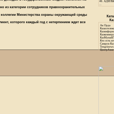
46.
АДИЛЬБ
...
но из категории сотрудников правоохранительных
 коллегии Министерства охраны окружающей среды
Ката
Ка
мент, которого каждый год с нетерпением ждет все
Ак Орда
Казахтелек
Казинформ
Казкоммер
КазМунайГ
Кто есть кт
Самрук-Ка
Tengrinews
ЦентрАзия