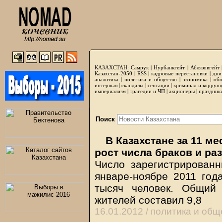
КАЗАХСТАН:
Самрук
|
Нурбанкгейт
|
Аблязовгейт
Казахстан-2050 |
RSS
|
кадровые перестановки
|
дни
аналитика
|
политика и общество
|
экономика
|
обо
интервью
|
скандалы
|
сенсации
|
криминал и корруп
империализм
|
трагедии и ЧП
|
акционеры
|
праздник
Поиск
В Казахстане за 11 ме
рост числа браков и ра
Число зарегистрирован
январе-ноябре 2011 год
тысяч человек. Общий
жителей составил 9,8
16.01.2012 /
политика и общ