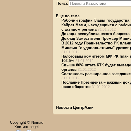
Поиск
Еще по теме
Рабочий график Главы государства
Кайрат Мами, находящийся с рабочи
с активом региона
31.01.2012
Доходы республиканского бюджета
Доклад Заместителя Премьер-Минис
В 2012 году Правительство РК план
Минфин "с удовольствием" урежет 
31.01.2012
Налоговым комитетом МФ РК план п
102,5%
31.01.2012
Свыше 80% штата КТК будет выведе
органов
31.01.2012
Состоялось расширенное заседание
31.01.2012
Послание Президента – важный доку
наше общество
31.01.2012
Новости ЦентрАзии
Copyright © Nomad
Хостинг beget