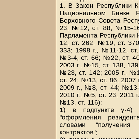
1. В Закон Республики К
Национальном Банке Р
Верховного Совета Респу
23; №12, ст. 88; №15-16
Парламента Республики Ка
12, ст. 262; №19, ст. 370
333; 1998 г., №11-12, ст.
№3-4, ст. 66; №22, ст. 40
2003 г., №15, ст. 138, 139
№23, ст. 142; 2005 г., №1
ст. 24; №13, ст. 86; 2007 
2009 г., №8, ст. 44; №13-
2010 г., №5, ст. 23; 2011 г
№13, ст. 116):
1) в подпункте у-4)
"оформления резидент
словами "получения
контрактов";