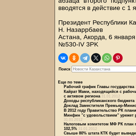
абзаца второго подпунк
вводятся в действие с 1 
Президент Республики К
Н. Назаррбаев
Астана, Акорда, 6 января
№530-IV 3PK
Поиск
Еще по теме
Рабочий график Главы государства
Кайрат Мами, находящийся с рабочи
с активом региона
31.01.2012
Доходы республиканского бюджета
Доклад Заместителя Премьер-Минис
В 2012 году Правительство РК план
Минфин "с удовольствием" урежет 
31.01.2012
Налоговым комитетом МФ РК план п
102,5%
31.01.2012
Свыше 80% штата КТК будет выведе