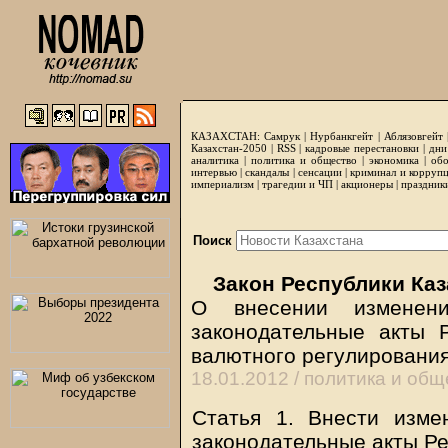
КАЗАХСТАН:
Самрук
|
Нурбанкгейт
|
Аблязовгейт
Казахстан-2050 |
RSS
|
кадровые перестановки
|
дни
аналитика
|
политика и общество
|
экономика
|
обо
интервью
|
скандалы
|
сенсации
|
криминал и корруп
империализм
|
трагедии и ЧП
|
акционеры
|
праздник
Поиск
Закон Республики Каз
О внесении изменен
законодательные акты 
валютного регулирования
18.01.2012 /
политика и общ
Статья 1. Внести изм
законодательные акты Ре