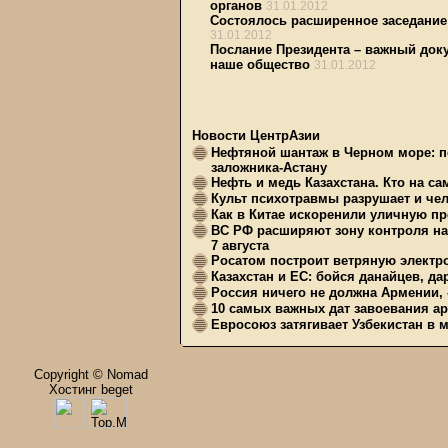
органов
31.01.2012
Состоялось расширенное заседание
31.01.2012
Послание Президента – важный доку
наше общество
31.01.2012
Новости ЦентрАзии
Нефтяной шантаж в Черном море: п
заложника-Астану
Нефть и медь Казахстана. Кто на с
Культ психотравмы разрушает и чел
Как в Китае искоренили уличную пр
ВС РФ расширяют зону контроля на 
7 августа
Росатом построит ветряную электр
Казахстан и ЕС: бойся данайцев, д
Россия ничего не должна Армении, 
10 самых важных дат завоевания ар
Евросоюз затягивает Узбекистан в 
Copyright © Nomad
Хостинг beget