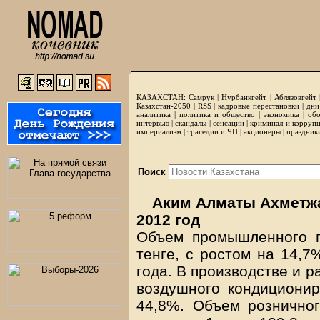
КАЗАХСТАН:
Самрук
|
Нурбанкгейт
|
Аблязовгейт
Казахстан-2050 |
RSS
|
кадровые перестановки
|
дни
аналитика
|
политика и общество
|
экономика
|
обо
интервью
|
скандалы
|
сенсации
|
криминал и корруп
империализм
|
трагедии и ЧП
|
акционеры
|
праздник
Поиск
Аким Алматы Ахметжа
2012 год
Объем промышленного п
тенге, с ростом на 14,7
года. В производстве и р
воздушного кондиционир
44,8%. Объем рознично