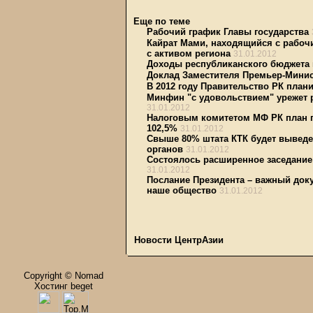
Еще по теме
Рабочий график Главы государства
Кайрат Мами, находящийся с рабочи
с активом региона
31.01.2012
Доходы республиканского бюджета
Доклад Заместителя Премьер-Минис
В 2012 году Правительство РК план
Минфин "с удовольствием" урежет 
31.01.2012
Налоговым комитетом МФ РК план п
102,5%
31.01.2012
Свыше 80% штата КТК будет выведе
органов
31.01.2012
Состоялось расширенное заседание
31.01.2012
Послание Президента – важный доку
наше общество
31.01.2012
Новости ЦентрАзии
Copyright © Nomad
Хостинг beget