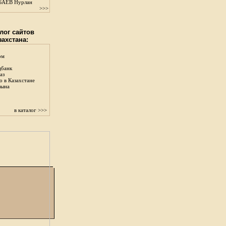
АЕВ Нурлан
>>>
лог сайтов
захстана:
ом
цбанк
аз
о в Казахстане
зына
в каталог >>>