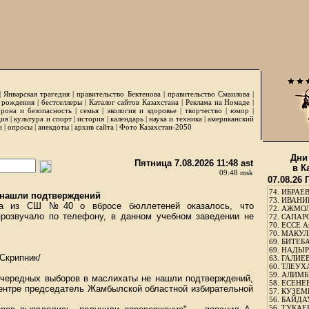
|
Январская трагедия
|
правительство Бектенова
|
правительство Смаилова
|
 рождения
|
бестселлеры
|
Каталог сайтов Казахстана
|
Реклама на Номаде
|
рона и безопасность
|
семья
|
экология и здоровье
|
творчество
|
юмор
|
ция
|
культура и спорт
|
история
|
календарь
|
наука и техника
|
американский
и
|
опросы
|
анекдоты
|
архив сайта
|
Фото Казахстан-2050
Дни
Пятница 7.08.2026 11:48 ast
в К
09:48 msk
07.08.26
74.
ИБРАЕВ
 нашли подтверждений
73.
ИВАНИЩ
нка из СШ №40 о вбросе бюллетеней оказалось, что
72.
АЖМОЛ
прозвучало по телефону, в данном учебном заведении не
72.
САПАРО
70.
ЕССЕ А
70.
МАКУЛБ
69.
БИТЕБА
69.
НАДЫРБ
Скрипник/
63.
ГАЛИЕВ
60.
ТЛЕУХА
59.
АЛИМБЕ
очередных выборов в маслихаты не нашли подтверждений,
58.
ЕСЕНЕЕ
центре председатель Жамбылской областной избирательной
57.
КУЗЕМБ
.
56.
БАЙДАУ
56.
ТУКАЕВ