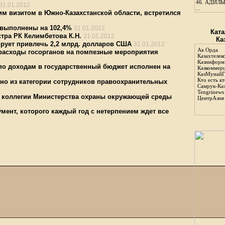
46.
АДИЛЬБ
31.01.2012
...
м визитом в Южно-Казахстанской области, встретился
 выполнены на 102,4%
31.01.2012
Ката
тра РК Келимбетова К.Н.
31.01.2012
Ка
ирует привлечь 2,2 млрд. долларов США
31.01.2012
Ак Орда
расходы госорганов на помпезные мероприятия
Казахтелек
Казинформ
о доходам в государственный бюджет исполнен на
Казкоммер
КазМунайГ
Кто есть кт
но из категории сотрудников правоохранительных
Самрук-Ка
Tengrinews
 коллегии Министерства охраны окружающей среды
ЦентрАзия
мент, которого каждый год с нетерпением ждет все