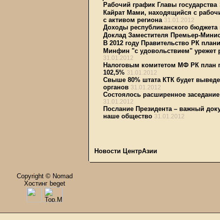
Рабочий график Главы государства
Кайрат Мами, находящийся с рабочи
с активом региона
31.01.2012
Доходы республиканского бюджета
Доклад Заместителя Премьер-Минис
В 2012 году Правительство РК план
Минфин "с удовольствием" урежет 
31.01.2012
Налоговым комитетом МФ РК план п
102,5%
31.01.2012
Свыше 80% штата КТК будет выведе
органов
31.01.2012
Состоялось расширенное заседание
31.01.2012
Послание Президента – важный доку
наше общество
31.01.2012
Новости ЦентрАзии
Copyright © Nomad
Хостинг beget