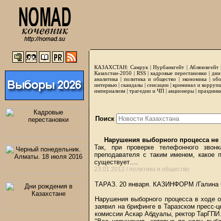
КАЗАХСТАН:
Самрук
|
Нурбанкгейт
|
Аблязовгейт
Казахстан-2050 |
RSS
|
кадровые перестановки
|
дни
аналитика
|
политика и общество
|
экономика
|
обо
интервью
|
скандалы
|
сенсации
|
криминал и корруп
империализм
|
трагедии и ЧП
|
акционеры
|
праздник
Поиск
Нарушения выборного процесса не
Так, при проверке телефонного зво
преподавателя с таким именем, какое 
существует….
23.01.2012 /
политика и общество
ТАРАЗ. 20 января.
КАЗИНФОРМ
/Галина 
Нарушения выборного процесса в ходе 
заявил на брифинге в Таразском пресс-
комиссии Аскар Абдуалы, ректор ТарГПИ