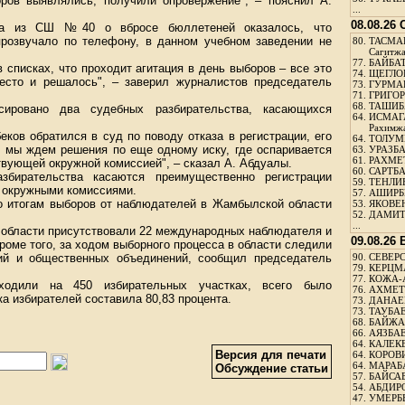
ров выявлялись, получили опровержение", – пояснил А.
...
08.08.26
нка из СШ №40 о вбросе бюллетеней оказалось, что
прозвучало по телефону, в данном учебном заведении не
80.
ТАСМА
Сагитж
77.
БАЙБАТ
 списках, что проходит агитация в день выборов – все это
74.
ЩЕГЛО
есто и решалось", – заверил журналистов председатель
73.
ГУРМА
71.
ГРИГОР
68.
ТАШИБ
ировано два судебных разбирательства, касающихся
64.
ИСМАГ
Рахимж
ков обратился в суд по поводу отказа в регистрации, его
64.
ТОЛУМБ
и мы ждем решения по еще одному иску, где оспаривается
63.
УРАЗБА
61.
РАХМЕТ
ствующей окружной комиссией", – сказал А. Абдуалы.
60.
САРТБА
бирательства касаются преимущественно регистрации
59.
ТЕНЛИ
 окружными комиссиями.
57.
АШИРБЕ
по итогам выборов от наблюдателей в Жамбылской области
53.
ЯКОВЕН
52.
ДАМИТ
...
 области присутствовали 22 международных наблюдателя и
09.08.26
роме того, за ходом выборного процесса в области следили
тий и общественных объединений, сообщил председатель
90.
СЕВЕРС
79.
КЕРЦМ
77.
КОЖА-
одили на 450 избирательных участках, всего было
76.
АХМЕТО
ка избирателей составила 80,83 процента.
73.
ДАНАЕВ
73.
ТАУБАЕ
68.
БАЙЖА
66.
АЯЗБАЕ
64.
КАЛЕК
Версия для печати
64.
КОРОВИ
64.
МАРАБ
Обсуждение статьи
57.
БАЙСАБ
54.
АБДИРО
47.
УМЕРБЕ