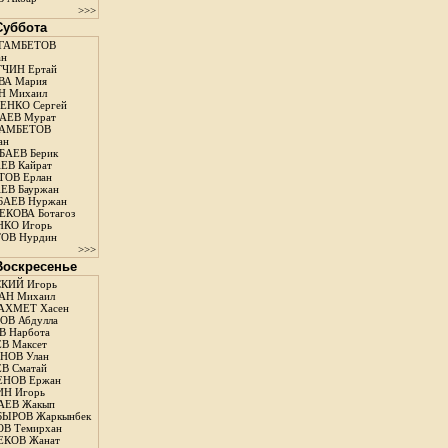
>>>
 Суббота
ГАМБЕТОВ
ан
ЧИН Ертай
ВА Мария
Н Михаил
ЕНКО Сергей
АЕВ Мурат
АМБЕТОВ
ан
АЕВ Берик
ЕВ Кайрат
ОВ Ерлан
ЕВ Бауржан
БАЕВ Нуржан
КОВА Ботагоз
КО Игорь
ОВ Нурдин
>>>
 Воскресенье
КИЙ Игорь
АН Михаил
АХМЕТ Хасен
В Абдулла
 Нарбота
В Максет
НОВ Улан
В Сматай
ЕНОВ Ержан
Н Игорь
АЕВ Жакып
ЫРОВ Жаркынбек
В Темирхан
КОВ Жанат