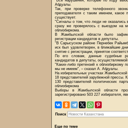
"Все нарушения, которые по ходу выбо
Абдуалы.
Так, при проверке телефонного зво
преподавателя с таким именем, какое 
существует.
"Сигналы о том, что люди не оказались в
сразу же проверялось с выездом на м
облизбиркома.
В Жамбылской области было зафикс
регистрации кандидатов в депутаты.
"В Сарысуском районе Пернебек Райымбе
иск был удовлетворен, в ближайшие дн
снятие с регистрации, принятое соответ
По его словам, данные судебные раз
кандидатов в депутаты, осуществляемой
"Каких-либо претензий к облизбиркому 
мы не имеем", – сказал А. Абдуалы.
На избирательных участках Жамбылской
18 представителей зарубежной прессы. К
130 представителей политических пар
облизбиркома
Выборы в Жамбылской области прох
зарегистрировано 503 227 избирателя, яв
Поиск
Еще по теме