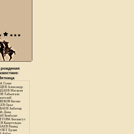
 рождения
азахстане:
 Пятница
А Галия
ЕВ Александр
ДАЕВ Магауия
В Табылгали
натолий
ЕКОВ Баглан
ЕВ Орал
АЕВ Акбатыр
А Дина
Н Бекболат
ТОВА Бахшагул
В Каиргельды
АЕВ Рашид
ЛЕТ Ерлан
 Акбар