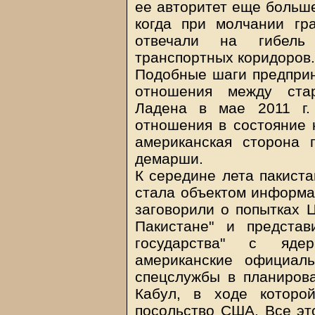
ее авторитет еще больш
когда при молчании гр
отвечали на гибель
транспортных коридоров.
Подобные шаги предприни
отношения между ста
Ладена в мае 2011 г.
отношения в состояние к
американская сторона 
демарши.
К середине лета пакиста
стала объектом информа
заговорили о попытках 
Пакистане" и представ
государства" с яде
американские официал
спецслужбы в планирова
Кабул, в ходе которо
посольство США. Все эт