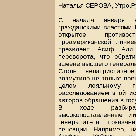
Наталья СЕРОВА, Утро.Ру
С начала января н
гражданскими властями 
открытое противо
проамериканской линие
президент Асиф Али
переворота, что обра
замене высшего генерали
Столь непатриотично
возмутило не только вое
целом лояльному пр
расследованием этой и
авторов обращения в гос
В ходе разбират
высокопоставленные л
генералитета, показа
сенсации. Например, н