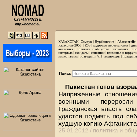
КАЗАХСТАН:
Самрук
|
Нурбанкгейт
|
Аблязовгейт
Казахстан-2050 |
RSS
|
кадровые перестановки
|
дни
аналитика
|
политика и общество
|
экономика
|
обо
интервью
|
скандалы
|
сенсации
|
криминал и корруп
империализм
|
трагедии и ЧП
|
акционеры
|
праздник
Поиск
Пакистан готов взорв
Напряженные отношени
военными переросли
Гражданская власть сл
удастся подмять под себ
худшую копию Афганист
25.01.2012 /
политика и общ