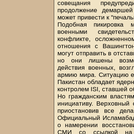
совещания предупред
продолжение демаршей
может привести к "печал
Подобная пикировка 
военными свидетель
конфликте, осложненно
отношения с Вашингтон
могут отправить в отстав
но они лишены возмо
действия военных, воз
армию мира. Ситуацию е
Пакистан обладает ядерн
контролем ISI, ставшей 
Но гражданским властям
инициативу. Верховный 
приостановив все дел
Официальный Исламабад
о намерении восстано
СМИ со ссылкой на 