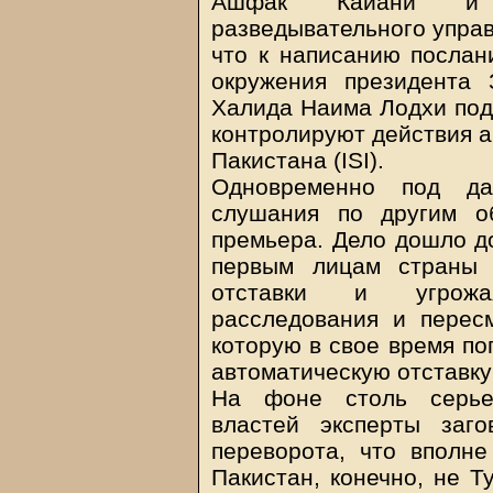
Ашфак Кайани и р
разведывательного упра
что к написанию послан
окружения президента 
Халида Наима Лодхи подт
контролируют действия 
Пакистана (ISI).
Одновременно под да
слушания по другим о
премьера. Дело дошло до
первым лицам страны 
отставки и угрожа
расследования и перес
которую в свое время по
автоматическую отставку
На фоне столь серьез
властей эксперты заг
переворота, что вполне
Пакистан, конечно, не Т