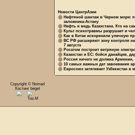
Новости ЦентрАзии
Нефтяной шантаж в Черном море: п
заложника-Астану
Нефть и медь Казахстана. Кто на с
Культ психотравмы разрушает и чел
Как в Китае искоренили уличную пр
ВС РФ расширяют зону контроля на 
7 августа
Росатом построит ветряную электр
Казахстан и ЕС: бойся данайцев, д
Россия ничего не должна Армении, 
10 самых важных дат завоевания ар
Евросоюз затягивает Узбекистан в 
Copyright © Nomad
Хостинг beget