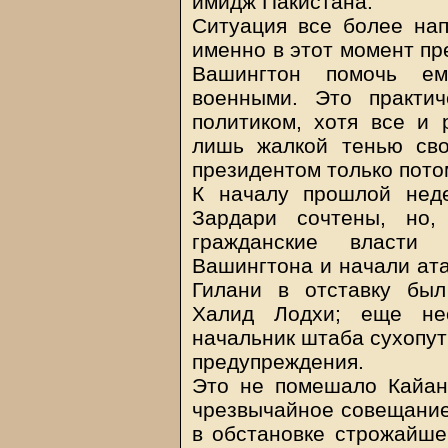
имидж Пакистана.
Ситуация все более нап
именно в этот момент пр
Вашингтон помочь ем
военными. Это практи
политиком, хотя все и 
лишь жалкой тенью сво
президентом только пото
К началу прошлой неде
Зардари сочтены, но,
гражданские власти 
Вашингтона и начали ат
Гилани в отставку был
Халид Лодхи; еще нес
начальник штаба сухопут
предупреждения.
Это не помешало Кайан
чрезвычайное совещание 
в обстановке строжайше