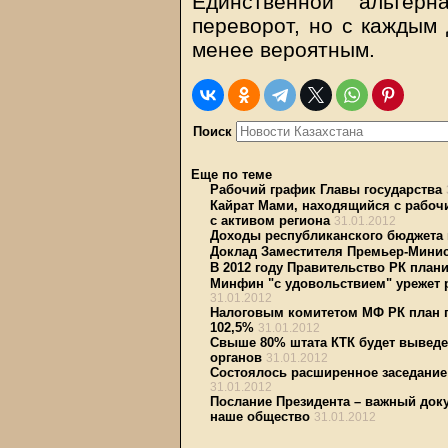
Единственной альтерн
переворот, но с каждым 
менее вероятным.
Поиск
Еще по теме
Рабочий график Главы государства
Кайрат Мами, находящийся с рабочи
с активом региона
31.01.2012
Доходы республиканского бюджета
Доклад Заместителя Премьер-Минис
В 2012 году Правительство РК план
Минфин "с удовольствием" урежет 
31.01.2012
Налоговым комитетом МФ РК план п
102,5%
31.01.2012
Свыше 80% штата КТК будет выведе
органов
31.01.2012
Состоялось расширенное заседание
31.01.2012
Послание Президента – важный доку
наше общество
31.01.2012