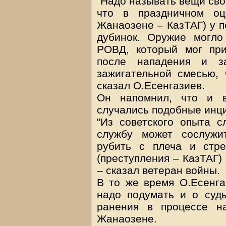
"Надо называть вещи сво
что в праздничном оц
Жанаозене – КазТАГ) у п
дубинок. Оружие могло
РОВД, который мог пр
после нападения и з
зажигательной смесью, 
сказал О.Есенгазиев.
Он напомнил, что и 
случались подобные инц
"Из советского опыта с
службу может сослужи
рубить с плеча и стр
(преступления – КазТАГ)
– сказал ветеран войны.
В то же время О.Есенга
надо подумать и о судь
ранения в процессе н
Жанаозене.