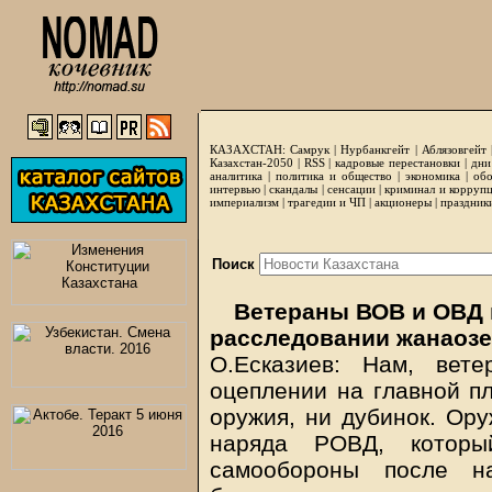
КАЗАХСТАН:
Самрук
|
Нурбанкгейт
|
Аблязовгейт
Казахстан-2050 |
RSS
|
кадровые перестановки
|
дни
аналитика
|
политика и общество
|
экономика
|
обо
интервью
|
скандалы
|
сенсации
|
криминал и корруп
империализм
|
трагедии и ЧП
|
акционеры
|
праздник
Поиск
Ветераны ВОВ и ОВД 
расследовании жанаозе
О.Есказиев: Нам, вет
оцеплении на главной п
оружия, ни дубинок. Ору
наряда РОВД, котор
самообороны после н