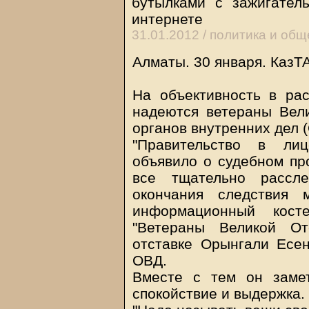
бутылками с зажигател
интернете
31.01.2012 /
политика и общ
Алматы. 30 января. КазТ
На объективность в ра
надеются ветераны Вел
органов внутренних дел 
"Правительство в лиц
объявило о судебном про
все тщательно рассл
окончания следствия 
информационный кост
"Ветераны Великой От
отставке Орынгали Есе
ОВД.
Вместе с тем он заме
спокойствие и выдержка.