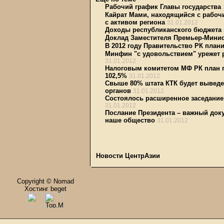
Рабочий график Главы государства
Кайрат Мами, находящийся с рабочи
с активом региона
31.01.2012
Доходы республиканского бюджета
Доклад Заместителя Премьер-Минис
В 2012 году Правительство РК план
Минфин "с удовольствием" урежет 
31.01.2012
Налоговым комитетом МФ РК план п
102,5%
31.01.2012
Свыше 80% штата КТК будет выведе
органов
31.01.2012
Состоялось расширенное заседание
31.01.2012
Послание Президента – важный доку
наше общество
31.01.2012
Новости ЦентрАзии
Copyright © Nomad
Хостинг beget