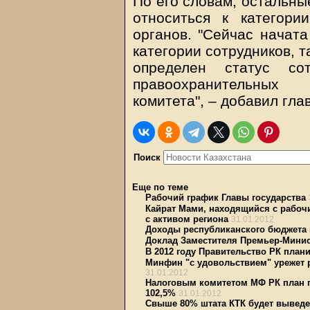
По его словам, остальны
относиться к категори
органов. "Сейчас начата
категории сотрудников, 
определен статус со
правоохранительных
комитета", – добавил гла
Поиск
Еще по теме
Рабочий график Главы государства
Кайрат Мами, находящийся с рабочи
с активом региона
31.01.2012
Доходы республиканского бюджета
Доклад Заместителя Премьер-Минис
В 2012 году Правительство РК план
Минфин "с удовольствием" урежет 
31.01.2012
Налоговым комитетом МФ РК план п
102,5%
31.01.2012
Свыше 80% штата КТК будет выведе