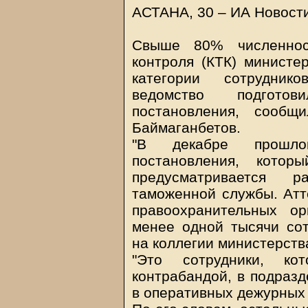
АСТАНА, 30 – ИА Новост
Свыше 80% численнос
контроля (КТК) министе
категории сотруднико
ведомство подготов
постановления, сооб
Баймаганбетов.
"В декабре прошло
постановления, котор
предусматривается р
таможенной службы. Атт
правоохранительных о
менее одной тысячи сот
на коллегии министерств
"Это сотрудники, к
контрабандой, в подразд
в оперативных дежурных ч