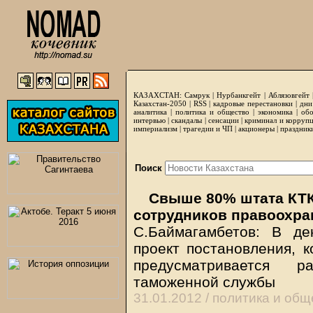
КАЗАХСТАН:
Самрук
|
Нурбанкгейт
|
Аблязовгейт
Казахстан-2050 |
RSS
|
кадровые перестановки
|
дни
аналитика
|
политика и общество
|
экономика
|
обо
интервью
|
скандалы
|
сенсации
|
криминал и корруп
империализм
|
трагедии и ЧП
|
акционеры
|
праздник
Поиск
Свыше 80% штата КТК 
сотрудников правоохра
С.Баймагамбетов: В де
проект постановления, к
предусматривается р
таможенной службы
31.01.2012 /
политика и общ