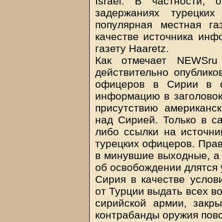
Israel. В частности,
задержаниях турецких
популярная местная г
качестве источника инф
газету Haaretz.
Как отмечает NEWSru 
действительно опублико
офицеров в Сирии в с
информацию в заголовок
присутствию американс
над Сирией. Только в са
либо ссылки на источн
турецких офицеров. Прав
в минувшие выходные, а 
об освобождении длятся 
Сирия в качестве услов
от Турции выдать всех в
сирийской армии, закры
контрабанды оружия повс