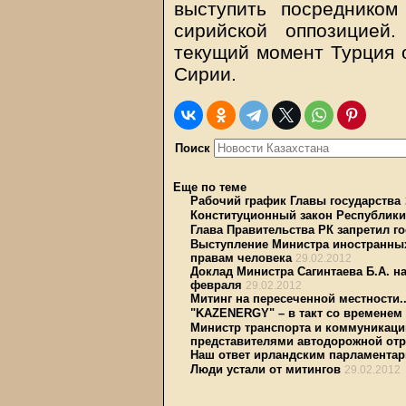
выступить посреднико
сирийской оппозицией
текущий момент Турция 
Сирии.
Поиск
Еще по теме
Рабочий график Главы государства
Конституционный закон Республики
Глава Правительства РК запретил г
Выступление Министра иностранных 
правам человека
29.02.2012
Доклад Министра Сагинтаева Б.А. н
февраля
29.02.2012
Митинг на пересеченной местности..
"KAZENERGY" – в такт со временем
Министр транспорта и коммуникаци
представителями автодорожной от
Наш ответ ирландским парламента
Люди устали от митингов
29.02.2012