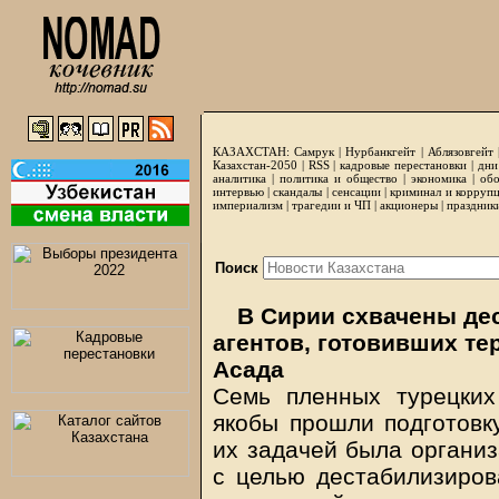
КАЗАХСТАН:
Самрук
|
Нурбанкгейт
|
Аблязовгейт
Казахстан-2050 |
RSS
|
кадровые перестановки
|
дни
аналитика
|
политика и общество
|
экономика
|
обо
интервью
|
скандалы
|
сенсации
|
криминал и корруп
империализм
|
трагедии и ЧП
|
акционеры
|
праздник
Поиск
В Сирии схвачены дес
агентов, готовивших те
Асада
Семь пленных турецких
якобы прошли подготовк
их задачей была организ
с целью дестабилизиров