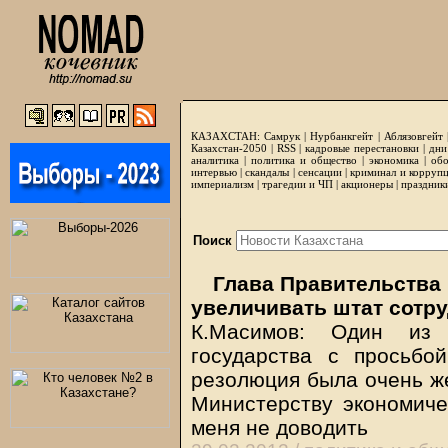
КАЗАХСТАН:
Самрук
|
Нурбанкгейт
|
Аблязовгейт
Казахстан-2050 |
RSS
|
кадровые перестановки
|
дни
аналитика
|
политика и общество
|
экономика
|
обо
интервью
|
скандалы
|
сенсации
|
криминал и корруп
империализм
|
трагедии и ЧП
|
акционеры
|
праздник
Поиск
Глава Правительства 
увеличивать штат сотр
К.Масимов: Один из 
государства с просьбой
резолюция была очень ж
Министерству экономиче
меня не доводить