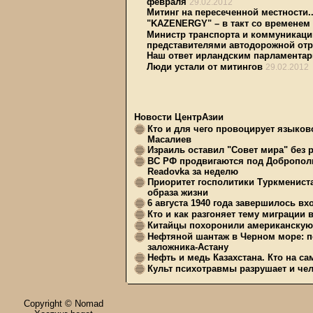
февраля
29.02.2012
Митинг на пересеченной местности..
"KAZENERGY" – в такт со временем
Министр транспорта и коммуникаци
представителями автодорожной от
Наш ответ ирландским парламента
Люди устали от митингов
29.02.2012
Новости ЦентрАзии
Кто и для чего провоцирует языков
Масалиев
Израиль оставил "Совет мира" без 
ВС РФ продвигаются под Доброполь
Readovka за неделю
Приоритет госполитики Туркменист
образа жизни
6 августа 1940 года завершилось в
Кто и как разгоняет тему миграции 
Китайцы похоронили американскую 
Нефтяной шантаж в Черном море: п
заложника-Астану
Нефть и медь Казахстана. Кто на с
Культ психотравмы разрушает и чел
Copyright © Nomad