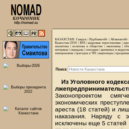
КАЗАХСТАН:
Самрук
|
Нурбанкгейт
|
Аблязовгейт
Казахстан-2050 |
RSS
|
кадровые перестановки
|
дни
аналитика
|
политика и общество
|
экономика
|
обо
интервью
|
скандалы
|
сенсации
|
криминал и корруп
империализм
|
трагедии и ЧП
|
акционеры
|
праздник
Поиск
Из Уголовного кодекса
лжепредпринимательст
Законопроектом смя
экономических преступле
ареста (18 статей) и ли
наказания. Наряду с 
исключены еще 5 статей