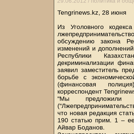
29.06.2012 /
политика и общ
Tengrinews.kz
, 28 июня
Из Уголовного кодекс
лжепредпринимательство.
обсуждению закона Ре
изменений и дополнений
Республики Казахс
декриминализации финан
заявил заместитель пре
борьбе с экономическо
(финансовая полици
корреспондент Tengrinews
"Мы предложили 
("Лжепредпринимательств
что новая редакция стат
190 статью прим. 1 – е
Айвар Боданов.