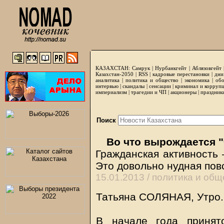
КАЗАХСТАН:
Самрук
|
Нурбанкгейт
|
Аблязовгейт
Казахстан-2050 |
RSS
|
кадровые перестановки
|
дни
аналитика
|
политика и общество
|
экономика
|
обо
интервью
|
скандалы
|
сенсации
|
криминал и корруп
империализм
|
трагедии и ЧП
|
акционеры
|
праздник
Поиск
Во что вырождается 
Гражданская активность 
Это довольно нудная пов
15.01.2013 /
политика и общ
Татьяна СОЛЯНАЯ, Утро.Р
В начале года принято