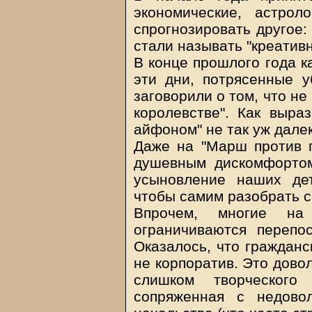
экономические, астрол
спрогнозировать другое: 
стали называть "креатив
В конце прошлого года ка
эти дни, потрясенные у
заговорили о том, что не
королевстве". Как выра
айфоном" не так уж далек
Даже на "Марш против 
душевным дискомфортом
усыновление наших де
чтобы самим разобрать 
Впрочем, многие на
ограничиваются перепо
Оказалось, что гражданс
не корпоратив. Это дово
слишком творческог
сопряженная с недово