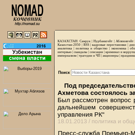
КАЗАХСТАН:
Самрук
|
Нурбанкгейт
|
Аблязовгейт
Казахстан-2050 |
RSS
|
кадровые перестановки
|
дни
аналитика
|
политика и общество
|
экономика
|
обо
интервью
|
скандалы
|
сенсации
|
криминал и корруп
империализм
|
трагедии и ЧП
|
акционеры
|
праздник
Поиск
Под председательств
Ахметова состоялось з
Был рассмотрен вопрос 
дальнейшем совершенст
управления РК"
18.01.2013 /
политика и общ
Пресс-служба Премьер-М