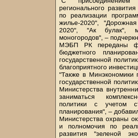
"С присоединением 
регионального развития
по реализации программ
жилье-2020", "Дорожная
2020", "Ак булак",
моногородов", – подчерк
МЭБП РК переданы фу
бюджетного планиров
государственной политик
благоприятного инвестиц
"Также в Минэкономики
государственной политик
Министерства внутренни
заниматься комплекс
политики с учетом ст
планирования", – добави
Министерства охраны о
и полномочия по реал
развития "зеленой эк