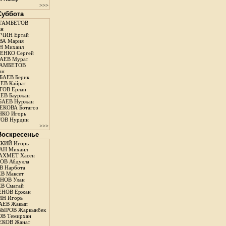
>>>
 Суббота
ГАМБЕТОВ
ан
ЧИН Ертай
ВА Мария
Н Михаил
ЕНКО Сергей
АЕВ Мурат
АМБЕТОВ
ан
АЕВ Берик
ЕВ Кайрат
ОВ Ерлан
ЕВ Бауржан
БАЕВ Нуржан
КОВА Ботагоз
КО Игорь
ОВ Нурдин
>>>
 Воскресенье
КИЙ Игорь
АН Михаил
АХМЕТ Хасен
В Абдулла
 Нарбота
В Максет
НОВ Улан
В Сматай
ЕНОВ Ержан
Н Игорь
АЕВ Жакып
ЫРОВ Жаркынбек
В Темирхан
КОВ Жанат