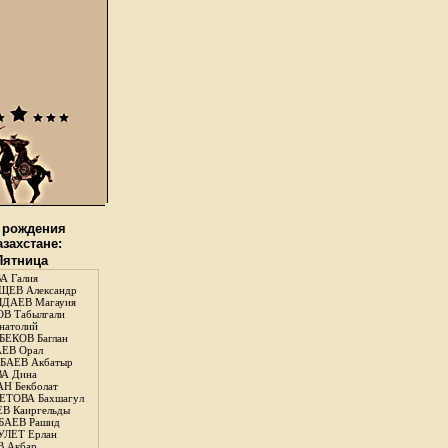
 рождения
азахстане:
 Пятница
А Галия
ЕВ Александр
ДАЕВ Магауия
В Табылгали
натолий
ЕКОВ Баглан
ЕВ Орал
АЕВ Акбатыр
А Дина
Н Бекболат
ТОВА Бахшагул
В Каиргельды
АЕВ Рашид
ЛЕТ Ерлан
 Акбар