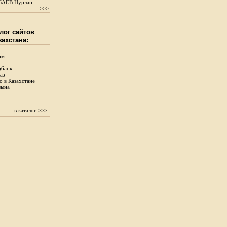
АЕВ Нурлан
>>>
лог сайтов
захстана:
ом
цбанк
аз
о в Казахстане
зына
в каталог >>>