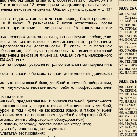
ециальностям бакалавриата. В соответствии с Кодексом РК
...
" в отношении 12 вузов приняты административные меры
08.08.26
лением действия лицензий. Общая сумма штрафа – 1 437
80.
ТАСМА
Сагитж
енных недостатков за отчетный период были проведены
77.
БАЙБАТ
и в 8 вузах. В результате 7 вузов аттестованы после
74.
ЩЕГЛО
врата приложении к лицензии по 15 специальностям
73.
ГУРМА
71.
ГРИГОР
68.
ТАШИБ
овых проверок деятельности вузов на предмет соблюдения
64.
ИСМАГ
ния и их соответствия квалификационным требованиям,
Рахимж
бразовательной деятельности. В связи с выявлением
64.
ТОЛУМБ
ебованиями, 32 вуза привлечены к административной
63.
УРАЗБА
61.
РАХМЕТ
тановлением действия лицензий. Общая сумма наложенного
60.
САРТБА
34 450 тенге.
59.
ТЕНЛИ
рки на предмет устранения ранее выявленных нарушений в
57.
АШИРБЕ
53.
ЯКОВЕН
52.
ДАМИТ
вузы в своей образовательной деятельности допускают
...
09.08.26
ально-технической базе, учебной и научной лаборатории,
зке, научно-исследовательской работе, профессиональной
90.
СЕВЕРС
79.
КЕРЦМ
77.
КОЖА-
циальностям;
76.
АХМЕТО
ований, предъявляемых к образовательной деятельности
73.
ДАНАЕВ
остепененность; недостаточная обеспеченность учебной,
73.
ТАУБАЕ
68.
БАЙЖА
турой, в том числе на казахском языке, а также учебной
66.
АЯЗБАЕ
х носителях; не оснащенность учебной лабораторной базы
64.
КАЛЕК
атериалами и лабораторным оборудованием);
64.
КОРОВИ
о приему, переводу, восстановлению студентов;
64.
МАРАБ
57.
БАЙСАБ
у за обучение на одного студента;
54.
АБДИРО
зультатам тестирования;
47.
УМЕРБЕ