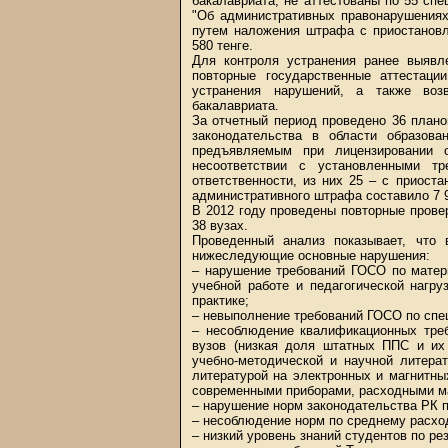
бакалавриата, не аттестованы по 55 сп
"Об административных правонарушениях
путем наложения штрафа с приостанов
580 тенге.
Для контроля устранения ранее выявл
повторные государственные аттестаци
устранения нарушений, а также воз
бакалавриата.
За отчетный период проведено 36 план
законодательства в области образова
предъявляемым при лицензировании о
несоответствии с установленными тр
ответственности, из них 25 – с приос
административного штрафа составило 7 9
В 2012 году проведены повторные прове
38 вузах.
Проведенный анализ показывает, что 
нижеследующие основные нарушения:
– нарушение требований ГОСО по матери
учебной работе и педагогической нагру
практике;
– невыполнение требований ГОСО по спе
– несоблюдение квалификационных треб
вузов (низкая доля штатных ППС и их 
учебно-методической и научной литера
литературой на электронных и магнитны
современными приборами, расходными м
– нарушение норм законодательства РК п
– несоблюдение норм по среднему расход
– низкий уровень знаний студентов по ре