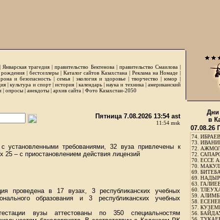
|
Январская трагедия
|
правительство Бектенова
|
правительство Смаилова
|
 рождения
|
бестселлеры
|
Каталог сайтов Казахстана
|
Реклама на Номаде
|
рона и безопасность
|
семья
|
экология и здоровье
|
творчество
|
юмор
|
ция
|
культура и спорт
|
история
|
календарь
|
наука и техника
|
американский
и
|
опросы
|
анекдоты
|
архив сайта
|
Фото Казахстан-2050
Дни
Пятница 7.08.2026 13:54 ast
в К
11:54 msk
07.08.26
74.
ИБРАЕВ
73.
ИВАНИЩ
 с установленными требованиями, 32 вуза привлечены к
72.
АЖМОЛ
их 25 – с приостановлением действия лицензий
72.
САПАРО
70.
ЕССЕ А
70.
МАКУЛБ
69.
БИТЕБА
69.
НАДЫРБ
63.
ГАЛИЕВ
60.
ТЛЕУХА
ция проведена в 17 вузах, 3 республиканских учебных
59.
АЛИМБЕ
онального образования и 3 республиканских учебных
58.
ЕСЕНЕЕ
57.
КУЗЕМБ
ттестации вузы аттестованы по 350 специальностям
56.
БАЙДАУ
56.
ТУКАЕВ