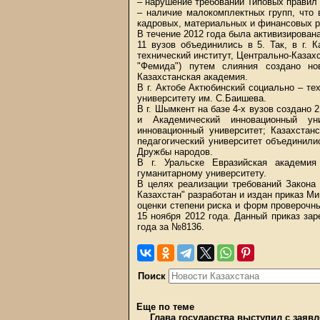
– нарушение требований Типовых правил 
– наличие малокомплектных групп, что 
кадровых, материальных и финансовых р
В течение 2012 года была активизирована
11 вузов объединились в 5. Так, в г. 
технический институт, Центрально-Каза
"Фемида") путем слияния создано но
Казахстанская академия.
В г. Актобе Актюбинский социально – те
университету им. С.Баишева.
В г. Шымкент на базе 4-х вузов создано 
и Академический инновационный ун
инновационный университет; Казахстан
педагогический университет объединили
Дружбы народов.
В г. Уральске Евразийская академия
гуманитарному университету.
В целях реализации требований Закона
Казахстан" разработан и издан приказ М
оценки степени риска и форм проверочн
15 ноября 2012 года. Данный приказ за
года за №8136.
Поиск
Еще по теме
Глава государства выступил с заяв