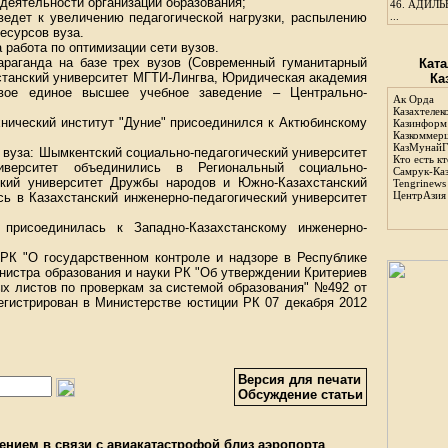
деятельности организаций образования;
46.
АДИЛЬБ
ведет к увеличению педагогической нагрузки, распылению
...
есурсов вуза.
 работа по оптимизации сети вузов.
Караганда на базе трех вузов (Современный гуманитарный
Ката
хстанский университет МГТИ-Лингва, Юридическая академия
Ка
вое единое высшее учебное заведение – Центрально-
Ак Орда
Казахтелек
хнический институт "Дуние" присоединился к Актюбинскому
Казинформ
Казкоммер
КазМунайГ
2 вуза: Шымкентский социально-педагогический университет
Кто есть кт
иверситет объединились в Региональный социально-
Самрук-Ка
ский университет Дружбы народов и Южно-Казахстанский
Tengrinews
ЦентрАзия
сь в Казахстанский инженерно-педагогический университет
 присоединилась к Западно-Казахстанскому инженерно-
 РК "О государственном контроле и надзоре в Республике
инистра образования и науки РК "Об утверждении Критериев
ых листов по проверкам за системой образования" №492 от
регистрирован в Министерстве юстиции РК 07 декабря 2012
Версия для печати
Обсуждение статьи
лением в связи с авиакатастрофой близ аэропорта