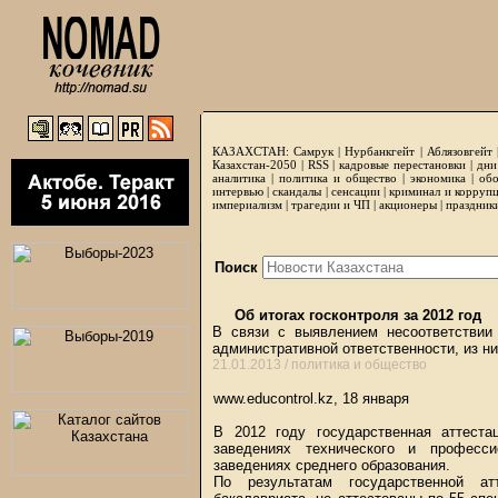
КАЗАХСТАН:
Самрук
|
Нурбанкгейт
|
Аблязовгейт
Казахстан-2050 |
RSS
|
кадровые перестановки
|
дни
аналитика
|
политика и общество
|
экономика
|
обо
интервью
|
скандалы
|
сенсации
|
криминал и корруп
империализм
|
трагедии и ЧП
|
акционеры
|
праздник
Поиск
Об итогах госконтроля за 2012 год
В связи с выявлением несоответствии
административной ответственности, из н
21.01.2013 /
политика и общество
www.educontrol.kz, 18 января
В 2012 году государственная аттеста
заведениях технического и професси
заведениях среднего образования.
По результатам государственной а