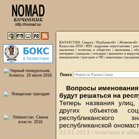
КАЗАХСТАН:
Самрук
|
Нурбанкгейт
|
Аблязовгейт
Казахстан-2050 |
RSS
|
кадровые перестановки
|
дни
аналитика
|
политика и общество
|
экономика
|
обо
интервью
|
скандалы
|
сенсации
|
криминал и корруп
империализм
|
трагедии и ЧП
|
акционеры
|
праздник
Поиск
Вопросы именования 
будут решаться на рес
Теперь названия улиц,
других объектов со
республиканского з
республиканской ономас
23.01.2013 /
политика и общ