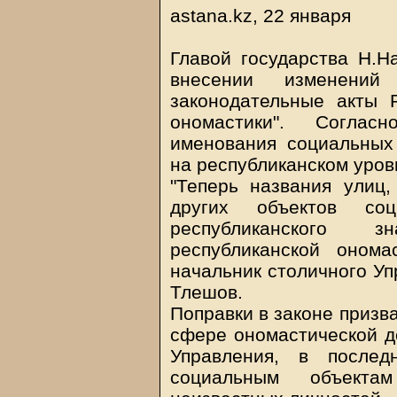
astana.kz, 22 января
Главой государства Н.Н
внесении изменени
законодательные акты 
ономастики". Соглас
именования социальных
на республиканском уров
"Теперь названия улиц,
других объектов со
республиканского з
республиканской онома
начальник столичного Уп
Тлешов.
Поправки в законе призв
сфере ономастической д
Управления, в после
социальным объекта