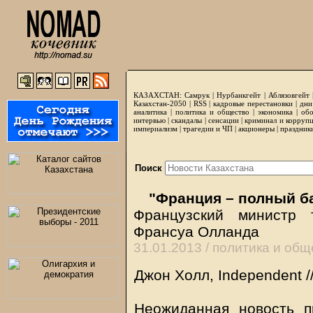
КАЗАХСТАН:
Самрук
|
Нурбанкгейт
|
Аблязовгейт
Казахстан-2050 |
RSS
|
кадровые перестановки
|
дни
аналитика
|
политика и общество
|
экономика
|
обо
интервью
|
скандалы
|
сенсации
|
криминал и корруп
империализм
|
трагедии и ЧП
|
акционеры
|
праздник
Поиск
"Франция – полный б
Французский министр
Франсуа Олланда
31.01.2013 /
политика и общ
Джон Холл, Independent /
Неожиданная новость п