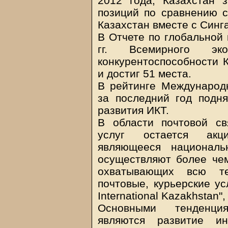
2012 года, Казахстан 
позиций по сравнению с
Казахстан вместе с Синг
В Отчете по глобальной 
гг. Всемирного эко
конкурентоспособности 
и достиг 51 места.
В рейтинге Международн
за последний год подн
развития ИКТ.
В области почтовой с
услуг остается акци
являющееся националь
осуществляют более чем
охватывающих всю те
почтовые, курьерские у
International Kazakhsta
Основными тенденци
являются развитие ин