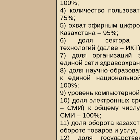
100%;
4) количество пользова
75%;
5) охват эфирным цифр
Казахстана – 95%;
6) доля сектора ин
технологий (далее – ИКТ
7) доля организаций 
единой сети здравоохран
8) доля научно-образов
к единой национальной
100%;
9) уровень компьютерной
10) доля электронных с
– СМИ) к общему числу
СМИ – 100%;
11) доля оборота казахс
обороте товаров и услуг
12) доля государстве