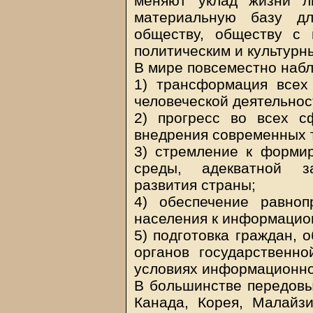
меняют уклад жизни л
материальную базу д
обществу, обществу с 
политическим и культурн
В мире повсеместно набл
1) трансформация всех
человеческой деятельнос
2) прогресс во всех с
внедрения современных 
3) стремление к форми
среды, адекватной за
развития страны;
4) обеспечение равноп
населения к информацио
5) подготовка граждан, 
органов государственн
условиях информационно
В большинстве передовых
Канада, Корея, Малайз