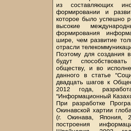
из составляющих ин
формировании и развит
которое было успешно р
высокие международ
формирования информа
шире, чем развитие толь
отрасли телекоммуникац
Поэтому для создания в
будут способствоват
обществу, и во исполне
данного в статье "Соц
двадцать шагов к Обще
2012 года, разработ
"Информационный Казахс
При разработке Прогр
Окинавской хартии глоб
(г. Окинава, Япония, 
построения информац