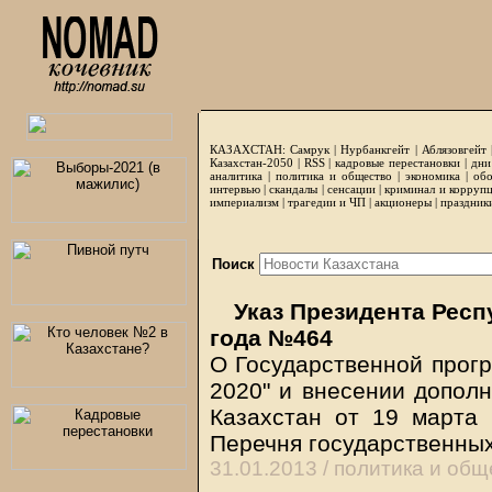
КАЗАХСТАН:
Самрук
|
Нурбанкгейт
|
Аблязовгейт
Казахстан-2050 |
RSS
|
кадровые перестановки
|
дни
аналитика
|
политика и общество
|
экономика
|
обо
интервью
|
скандалы
|
сенсации
|
криминал и корруп
империализм
|
трагедии и ЧП
|
акционеры
|
праздник
Поиск
Указ Президента Респу
года №464
О Государственной прог
2020" и внесении дополн
Казахстан от 19 марта
Перечня государственны
31.01.2013 /
политика и общ