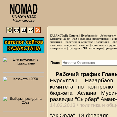
КАЗАХСТАН:
Самрук
|
Нурбанкгейт
|
Аблязовгейт
Казахстан-2050 |
RSS
|
кадровые перестановки
|
дни
аналитика
|
политика и общество
|
экономика
|
обо
интервью
|
скандалы
|
сенсации
|
криминал и корруп
империализм
|
трагедии и ЧП
|
акционеры
|
праздник
Поиск
Рабочий график Глав
Нурсултан Назарбаев
комитета по контролю 
бюджета Аслана Муси
разведки "Сырбар" Аман
14.02.2013 /
политика и общ
"Ак Орда", 13 февраля