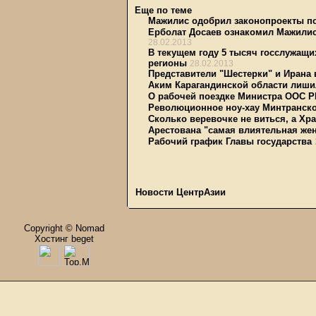
Еще по теме
Мажилис одобрил законопроекты по
Ерболат Досаев ознакомил Мажилис
28.02.2013
В текущем году 5 тысяч госслужащи
регионы
28.02.2013
Представители "Шестерки" и Ирана 
Аким Карагандинской области лиши
О рабочей поездке Министра ООС Р
Революционное ноу-хау Минтранско
Сколько веревочке не виться, а Хр
Арестована "самая влиятельная же
Рабочий график Главы государства
Новости ЦентрАзии
Copyright © Nomad
Хостинг beget