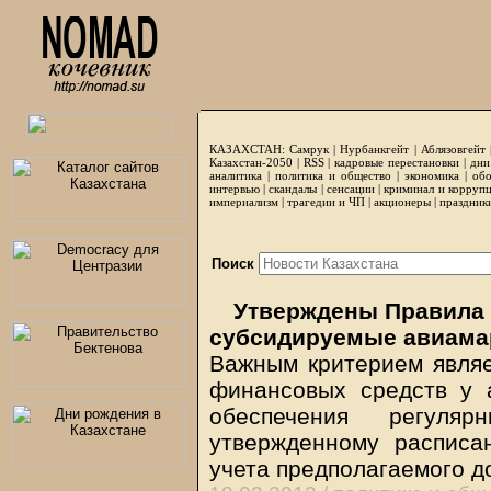
КАЗАХСТАН:
Самрук
|
Нурбанкгейт
|
Аблязовгейт
Казахстан-2050 |
RSS
|
кадровые перестановки
|
дни
аналитика
|
политика и общество
|
экономика
|
обо
интервью
|
скандалы
|
сенсации
|
криминал и корруп
империализм
|
трагедии и ЧП
|
акционеры
|
праздник
Поиск
Утверждены Правила 
субсидируемые авиам
Важным критерием являе
финансовых средств у 
обеспечения регуля
утвержденному расписа
учета предполагаемого д