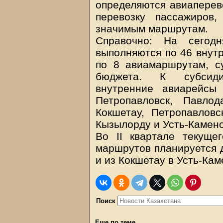
определяются авиаперево
перевозку пассажиров
значимым маршрутам.
Справочно: На сегод
выполняются по 46 внут
по 8 авиамаршрутам, с
бюджета. К субсиди
внутренние авиарейсы
Петропавловск, Павло
Кокшетау, Петропавлов
Кызылорду и Усть-Камено
Во II квартале текуще
маршрутов планируется 
и из Кокшетау в Усть-Кам
Поиск
Еще по теме