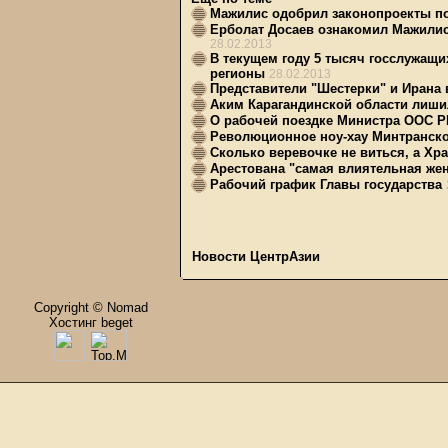
Мажилис одобрил законопроекты по
Ерболат Досаев ознакомил Мажилис
28.02.2013
В текущем году 5 тысяч госслужащи
регионы
28.02.2013
Представители "Шестерки" и Ирана 
Аким Карагандинской области лиши
О рабочей поездке Министра ООС Р
Революционное ноу-хау Минтранско
Сколько веревочке не виться, а Хр
Арестована "самая влиятельная же
Рабочий график Главы государства
Новости ЦентрАзии
Copyright © Nomad
Хостинг beget