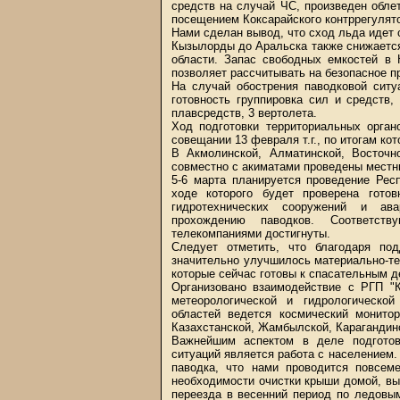
средств на случай ЧС, произведен обл
посещением Коксарайского контррегулят
Нами сделан вывод, что сход льда идет 
Кызылорды до Аральска также снижаетс
области. Запас свободных емкостей в 
позволяет рассчитывать на безопасное п
На случай обострения паводковой си
готовность группировка сил и средств,
плавсредств, 3 вертолета.
Ход подготовки территориальных орга
совещании 13 февраля т.г., по итогам к
В Акмолинской, Алматинской, Восточно
совместно с акиматами проведены местны
5-6 марта планируется проведение Респ
ходе которого будет проверена готов
гидротехнических сооружений и ава
прохождению паводков. Соответст
телекомпаниями достигнуты.
Следует отметить, что благодаря по
значительно улучшилось материально-т
которые сейчас готовы к спасательным д
Организовано взаимодействие с РГП "
метеорологической и гидрологическо
областей ведется космический монитор
Казахстанской, Жамбылской, Карагандин
Важнейшим аспектом в деле подготов
ситуаций является работа с населением. 
паводка, что нами проводится повсем
необходимости очистки крыши домой, вы
переезда в весенний период по ледовы