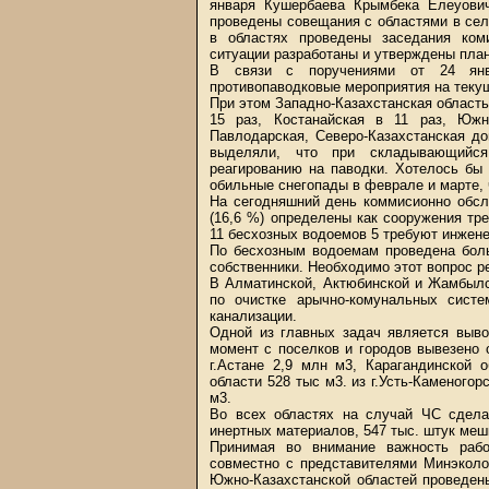
января Кушербаева Крымбека Елеуови
проведены совещания с областями в се
в областях проведены заседания ком
ситуации разработаны и утверждены пла
В связи с поручениями от 24 янв
противопаводковые мероприятия на текущ
При этом Западно-Казахстанская область
15 раз, Костанайская в 11 раз, Южн
Павлодарская, Северо-Казахстанская д
выделяли, что при складывающийся
реагированию на паводки. Хотелось бы 
обильные снегопады в феврале и марте,
На сегодняшний день коммисионно обсл
(16,6 %) определены как сооружения тр
11 бесхозных водоемов 5 требуют инжен
По бесхозным водоемам проведена бол
собственники. Необходимо этот вопрос ре
В Алматинской, Актюбинской и Жамбылс
по очистке арычно-комунальных систе
канализации.
Одной из главных задач является выво
момент с поселков и городов вывезено 
г.Астане 2,9 млн м3, Карагандинской 
области 528 тыс м3. из г.Усть-Каменого
м3.
Во всех областях на случай ЧС сдела
инертных материалов, 547 тыс. штук мешк
Принимая во внимание важность раб
совместно с представителями Минэкол
Южно-Казахстанской областей проведены