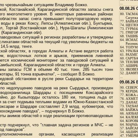
...
 по чрезвычайным ситуациям Владимир Божко.
08.08.26
ой, Костанайской, Карагандинской областях запасы снега
го многолетнего уровня. В некоторых равнинных районах
80.
ТАСМА
Сагитж
 областях запас снега превышает полуторагодовую норму.
77.
БАЙБАТ
воды в реках Коксу, Лепсы (Алматинская обл.), Буктырма,
74.
ЩЕГЛО
ол, Торгай (Костанайская обл.), Нура-Шагалы (Акмолинская
73.
ГУРМА
 (Карагандинская обл).
71.
ГРИГОР
68.
ТАШИБ
паводковых ситуаций в регионах разработаны и утверждены
64.
ИСМАГ
слихатами областей на текущий год увеличены бюджеты на
Рахимж
14,5 млрд. тенге.
64.
ТОЛУМБ
кой областях, в городах Алматы и Астане ведется работа
63.
УРАЗБА
61.
РАХМЕТ
ем, водосточных лотков и арыков, приемников ливневой
60.
САРТБА
яется космический мониторинг за паводковой ситуацией в
59.
ТЕНЛИ
Жамбылской, Карагандинской областях и городе Алматы.
57.
АШИРБЕ
аны запасы ГСМ в объеме 40 тыс. тонн, 285 тысяч тонн
53.
ЯКОВЕН
52.
ДАМИТ
котары, 91 тонна взрывчатки", – сообщил В.Божко.
...
довой обстановке в русле реки Сырдарьи на территории
09.08.26
бластей.
 по недопущению паводков на реке Сырдарья, произведен
90.
СЕВЕРС
79.
КЕРЦМ
водохранилища Шардары с посещением Коксарайского
77.
КОЖА-
койно, до Кызылорды осталось 180 км, толщина льда от
76.
АХМЕТО
я за счет подмыва теплыми водами из Южно-Казахстанской
73.
ДАНАЕВ
оксарае и Шардаре составляет 2,9 млрд. кубометров, что
73.
ТАУБАЕ
68.
БАЙЖА
рохождение паводка", – подчеркнул В.Божко.
66.
АЯЗБАЕ
еты акимов областей о ходе реализации противопаводковых
64.
КАЛЕК
64.
КОРОВИ
стр подчеркнул, что "главная задача регионов и МЧС – не
64.
МАРАБ
57.
БАЙСАБ
од паводков".
54.
АБДИРО
полномоченным органам, касающихся реализации
47.
УМЕРБЕ