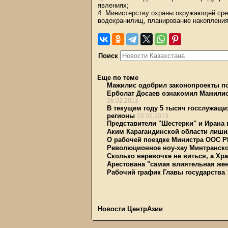
явлениях;
4. Министерству охраны окружающей сре
водохранилищ, планирование накопления
Поиск
Еще по теме
Мажилис одобрил законопроекты по
Ерболат Досаев ознакомил Мажилис
28.02.2013
В текущем году 5 тысяч госслужащи
регионы
28.02.2013
Представители "Шестерки" и Ирана 
Аким Карагандинской области лиши
О рабочей поездке Министра ООС Р
Революционное ноу-хау Минтранско
Сколько веревочке не виться, а Хр
Арестована "самая влиятельная же
Рабочий график Главы государства
Новости ЦентрАзии