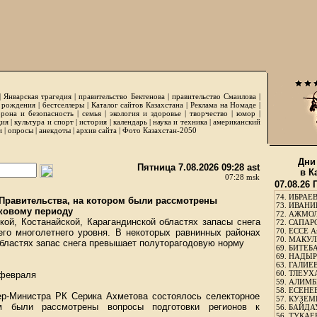
|
Январская трагедия
|
правительство Бектенова
|
правительство Смаилова
|
 рождения
|
бестселлеры
|
Каталог сайтов Казахстана
|
Реклама на Номаде
|
рона и безопасность
|
семья
|
экология и здоровье
|
творчество
|
юмор
|
ция
|
культура и спорт
|
история
|
календарь
|
наука и техника
|
американский
и
|
опросы
|
анекдоты
|
архив сайта
|
Фото Казахстан-2050
Дни
Пятница 7.08.2026 09:28 ast
в К
07:28 msk
07.08.26
74.
ИБРАЕВ
 Правительства, на котором были рассмотрены
73.
ИВАНИЩ
дковому периоду
72.
АЖМОЛ
й, Костанайской, Карагандинской областях запасы снега
72.
САПАРО
70.
ЕССЕ А
го многолетнего уровня. В некоторых равнинных районах
70.
МАКУЛБ
областях запас снега превышает полуторагодовую норму
69.
БИТЕБА
69.
НАДЫРБ
63.
ГАЛИЕВ
60.
ТЛЕУХА
 февраля
59.
АЛИМБЕ
58.
ЕСЕНЕЕ
р-Министра РК Серика Ахметова состоялось селекторное
57.
КУЗЕМБ
ом были рассмотрены вопросы подготовки регионов к
56.
БАЙДАУ
56.
ТУКАЕВ