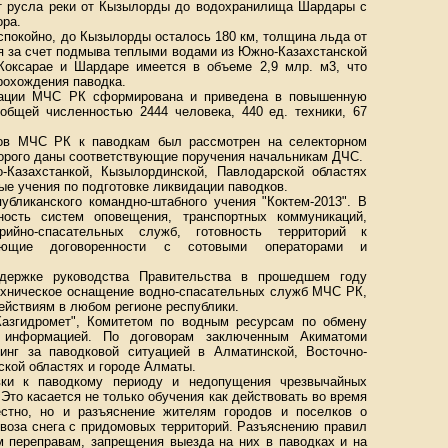
ет русла реки от Кызылорды до водохранилища Шардары с
ора.
спокойно, до Кызылорды осталось 180 км, толщина льда от
я за счет подмыва теплыми водами из Южно-Казахстанской
Коксарае и Шардаре имеется в объеме 2,9 млр. м3, что
рохождения паводка.
туации МЧС РК сформирована и приведена в повышенную
 общей численностью 2444 человека, 440 ед. техники, 67
нов МЧС РК к паводкам был рассмотрен на селекторном
оторого даны соответствующие поручения начальникам ДЧС.
-Казахстанкой, Кызылординской, Павлодарской областях
е учения по подготовке ликвидации паводков.
убликанского командно-штабного учения "Коктем-2013". В
ность систем оповещения, транспортных коммуникаций,
рийно-спасательных служб, готовность территорий к
вующие договоренности с сотовыми операторами и
ддержке руководства Правительства в прошедшем году
ехническое оснащение водно-спасательных служб МЧС РК,
ействиям в любом регионе республики.
Казгидромет", Комитетом по водным ресурсам по обмену
й информацией. По договорам заключенным Акиматоми
инг за паводковой ситуацией в Алматинской, Восточно-
ской областях и городе Алматы.
ки к паводкому периоду и недопущения чрезвычайных
Это касается не только обучения как действовать во время
естно, но и разъяснение жителям городов и поселков о
воза снега с придомовых территорий. Разъяснению правил
м переправам, запрещения выезда на них в паводках и на