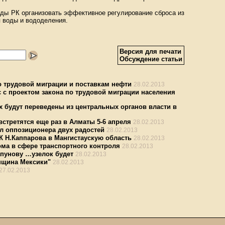
ды РК организовать эффективное регулирование сброса из
 воды и вододеления.
Версия для печати
Обсуждение статьи
 трудовой миграции и поставкам нефти
28.02.2013
 с проектом закона по трудовой миграции населения
х будут переведены из центральных органов власти в
встретятся еще раз в Алматы 5-6 апреля
28.02.2013
л оппозиционера двух радостей
28.02.2013
К Н.Каппарова в Мангистаускую область
28.02.2013
ма в сфере транспортного контроля
28.02.2013
апунову …узелок будет
28.02.2013
нщина Мексики"
28.02.2013
27.02.2013