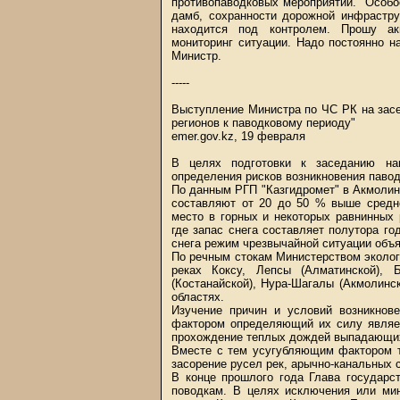
противопаводковых мероприятий. "Особо
дамб, сохранности дорожной инфрастру
находится под контролем. Прошу ак
мониторинг ситуации. Надо постоянно н
Министр.
-----
Выступление Министра по ЧС РК на засе
регионов к паводковому периоду"
emer.gov.kz, 19 февраля
В целях подготовки к заседанию на
определения рисков возникновения павод
По данным РГП "Казгидромет" в Акмолинс
составляют от 20 до 50 % выше средне
место в горных и некоторых равнинных 
где запас снега составляет полутора г
снега режим чрезвычайной ситуации объя
По речным стокам Министерством эколо
реках Коксу, Лепсы (Алматинской), Б
(Костанайской), Нура-Шагалы (Акмолинск
областях.
Изучение причин и условий возникнов
фактором определяющий их силу являе
прохождение теплых дождей выпадающих 
Вместе с тем усугубляющим фактором т
засорение русел рек, арычно-канальных 
В конце прошлого года Глава государс
поводкам. В целях исключения или ми