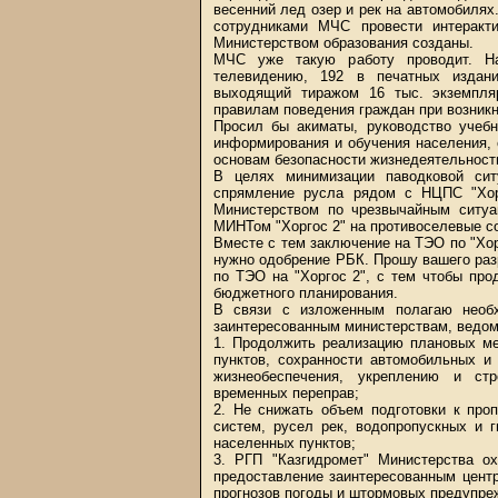
весенний лед озер и рек на автомобилях
сотрудниками МЧС провести интеракти
Министерством образования созданы.
МЧС уже такую работу проводит. На
телевидению, 192 в печатных издан
выходящий тиражом 16 тыс. экземпл
правилам поведения граждан при возникн
Просил бы акиматы, руководство учебн
информирования и обучения населения, 
основам безопасности жизнедеятельност
В целях минимизации паводковой сит
спрямление русла рядом с НЦПС "Хорг
Министерством по чрезвычайным ситуа
МИНТом "Хоргос 2" на противоселевые 
Вместе с тем заключение на ТЭО по "Хор
нужно одобрение РБК. Прошу вашего раз
по ТЭО на "Хоргос 2", с тем чтобы пр
бюджетного планирования.
В связи с изложенным полагаю необ
заинтересованным министерствам, ведом
1. Продолжить реализацию плановых ме
пунктов, сохранности автомобильных и
жизнеобеспечения, укреплению и ст
временных переправ;
2. Не снижать объем подготовки к про
систем, русел рек, водопропускных и 
населенных пунктов;
3. РГП "Казгидромет" Министерства 
предоставление заинтересованным цент
прогнозов погоды и штормовых предупреж