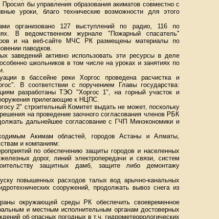
. Просил бы управления образования акиматов совместно с
вные уроки, благо технические возможности для этого
ми организовано 127 выступлений по радио, 116 по
иях. В ведомственном журнале "Пожарный спасатель"
яров и на веб-сайте МЧС РК размещены материалы по
овении паводков.
ых заведений активно использовать эти ресурсы в деле
особенно школьников в том числе на уроках и занятиях по
и.
уации в бассейне реки Хоргос проведена расчистка и
ос". В соответствии с поручением Главы государства:
циям разработаны ТЭО "Хоргос 1", на горный участок и
сооружения прилегающие к НЦПС.
госу 2" строительный Комитет выдать не может, поскольку
решения на проведение заочного согласования членов РБК
одолжать дальнейшее согласование с ГЧП Минэкономики и
ходимым Акимам областей, городов Астаны и Алматы,
ствам и компаниям:
роприятий по обеспечению защиты городов и населенных
 железных дорог, линий электропередачи и связи, систем
роительству защитных дамб, защите либо демонтажу
пуску повышенных расходов талых вод арычно-канальных
гидротехнических сооружений, продолжать вывоз снега из
охраны окружающей среды РК обеспечить своевременное
ральным и местным исполнительным органам достоверных
дений об опасных погодных в т.ч. гидрометеорологических