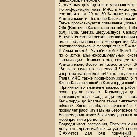
паводковому периоду.
С отчетным докладом выступил министр
По информации главы МЧС, в Акмолинск
составляют от 20 до 50 % выше средне
Алматинской и Восточно-Казахстанской
Также прогнозируется повышение уровня 
Оба (Восточно-Казахстанская обл.), Тоб
обл), Нура, Кенгир, Шерубайнура, Сарысу
В целях снижения рисков возникновения 
планы организационных мероприятий. Ма
противопаводковые мероприятия с 5,4 до 
В Алматинской, Актюбинской и Жамбылс
по очистке арычно-коммунальных сист
канализации. Помимо этого, осуществл
Алматинской, Восточно-Казахстанской, 
"Во всех областях на случай ЧС сдел
инертных материалов, 547 тыс. штук меш
Глава МЧС также проинформировал о ле
Южно-Казахстанской и Кызылординской о
"Принимая во внимание важность работ
облет русла реки от Кызылорды до 
контррегулятора. Сход льда идет спо
Кызылорды до Аральска также снижаетс
области. Запас свободных емкостей в К
позволяет рассчитывать на безопасное п
На заседании также были заслушаны отч
мероприятий в регионах.
Подводя итоги заседания, Премьер-Мини
допустить чрезвычайных ситуаций в пери
С.Ахметов дал ряд поручений у