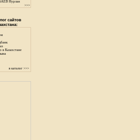
АЕВ Нурлан
>>>
лог сайтов
захстана:
ом
цбанк
аз
о в Казахстане
зына
в каталог >>>