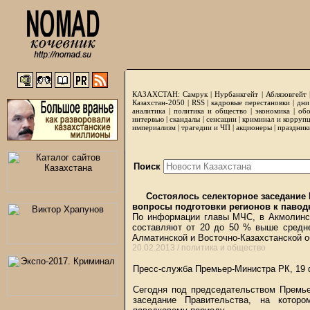
КАЗАХСТАН:
Самрук
|
Нурбанкгейт
|
Аблязовгейт
Казахстан-2050 |
RSS
|
кадровые перестановки
|
дни
аналитика
|
политика и общество
|
экономика
|
обо
интервью
|
скандалы
|
сенсации
|
криминал и корруп
империализм
|
трагедии и ЧП
|
акционеры
|
праздник
Поиск
Состоялось селекторное заседание
вопросы подготовки регионов к паво
По информации главы МЧС, в Акмолинско
составляют от 20 до 50 % выше средне
Алматинской и Восточно-Казахстанской 
20.02.2013 /
политика и общество
Пресс-служба Премьер-Министра РК, 19
Сегодня под председательством Премье
заседание Правительства, на котор