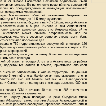
ча и 24 января Сагинтаева Бахытжан Абдировича, были
лекторном режиме. Во исполнение решений этих совещаний
иссий по предупреждению и ликвидации чрезвычайных
ны необходимых мероприятий.
аря Маслихатами областей увеличены бюджеты на
ий год с 5,4 млрд до 14,5 млрд суммарно.
 увеличила статью бюджета на ЧС в 19 раз, город Астана в
о-Казахстанская в 5 раз. Вместе с тем Актюбинская,
ополнительных денежных средств из бюджета областей не
 обстановке может снизить эффективность мер по
подчеркнуть, что в северных регионах страны могут быть
 что осложнило положение дел.
едовано 759 гидротехнических сооружений, в которых 126
ебующие дополнительных работ и усиленного контроля. Из
ерных мероприятий.
ьшая работа, по подавляющему большинству определены
шить раз и навсегда.
кой областях, в городах Алматы и Астане ведется работа
м, водосточных лотков и арыков, приемников ливневой
з снега из близлежащих к жилью территории. На данный
около 6 млн м3 снега. Наиболее активно вывозится снег в
области 820 тыс. м3 Алматы 673 тыс м3., Павлодарской
рске и Семеи после последнего снегопада вывезено 980 тыс
ны запасы ГСМ в объеме 40 тыс. тонн, 285 тысяч тонн
отары, 91 тонна взрывчатки.
от по недопущению паводков на реке Сырдарья мною
огии Абишевым, заместителями Акимов Кызылординской и
 в этих регионах совещания, проверена готовность сил и