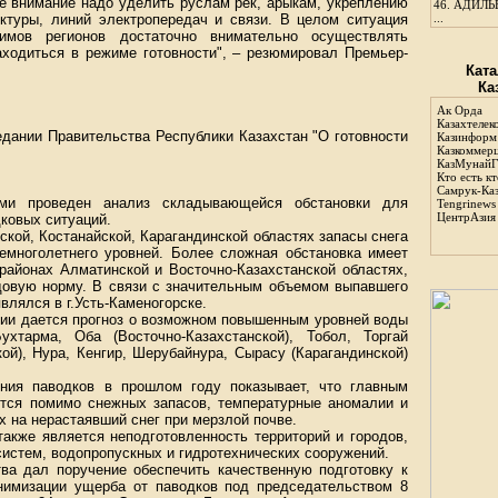
е внимание надо уделить руслам рек, арыкам, укреплению
46.
АДИЛЬБ
ктуры, линий электропередач и связи. В целом ситуация
...
имов регионов достаточно внимательно осуществлять
аходиться в режиме готовности", – резюмировал Премьер-
Ката
Ка
Ак Орда
Казахтелек
дании Правительства Республики Казахстан "О готовности
Казинформ
Казкоммер
КазМунайГ
Кто есть кт
Самрук-Ка
ми проведен анализ складывающейся обстановки для
Tengrinews
ЦентрАзия
ковых ситуаций.
кой, Костанайской, Карагандинской областях запасы снега
многолетнего уровней. Более сложная обстановка имеет
районах Алматинской и Восточно-Казахстанской областях,
одовую норму. В связи с значительным объемом выпавшего
влялся в г.Усть-Каменогорске.
гии дается прогноз о возможном повышенным уровней воды
ухтарма, Оба (Восточно-Казахстанской), Тобол, Торгай
ой), Нура, Кенгир, Шерубайнура, Сырасу (Карагандинской)
ения паводков в прошлом году показывает, что главным
тся помимо снежных запасов, температурные аномалии и
на нерастаявший снег при мерзлой почве.
акже является неподготовленность территорий и городов,
систем, водопропускных и гидротехнических сооружений.
тва дал поручение обеспечить качественную подготовку к
нимизации ущерба от паводков под председательством 8