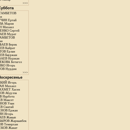
>>>
 Суббота
ГАМБЕТОВ
ан
ЧИН Ертай
ВА Мария
Н Михаил
ЕНКО Сергей
АЕВ Мурат
АМБЕТОВ
ан
АЕВ Берик
ЕВ Кайрат
ОВ Ерлан
ЕВ Бауржан
БАЕВ Нуржан
КОВА Ботагоз
КО Игорь
ОВ Нурдин
>>>
 Воскресенье
КИЙ Игорь
АН Михаил
АХМЕТ Хасен
В Абдулла
 Нарбота
В Максет
НОВ Улан
В Сматай
ЕНОВ Ержан
Н Игорь
АЕВ Жакып
ЫРОВ Жаркынбек
В Темирхан
КОВ Жанат