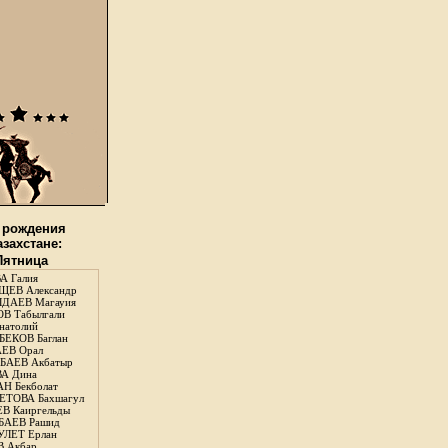
 рождения
азахстане:
 Пятница
А Галия
ЕВ Александр
ДАЕВ Магауия
В Табылгали
натолий
ЕКОВ Баглан
ЕВ Орал
АЕВ Акбатыр
А Дина
Н Бекболат
ТОВА Бахшагул
В Каиргельды
АЕВ Рашид
ЛЕТ Ерлан
 Акбар