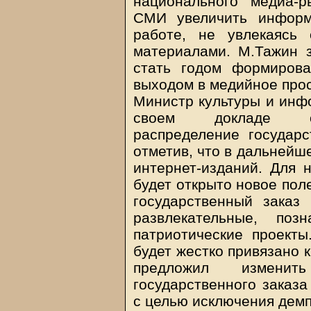
национального медиа-р
СМИ увеличить информ
работе, не увлекаясь 
материалами. М.Тажин з
стать годом формирова
выходом в медийное прос
Министр культуры и инф
своем докладе обс
распределение государс
отметив, что в дальнейш
интернет-изданий. Для 
будет открыто новое пол
государственный заказ 
развлекательные, поз
патриотические проекты
будет жестко привязано 
предложил измени
государственного заказ
с целью исключения демп