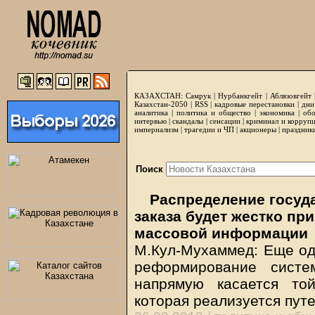
КАЗАХСТАН:
Самрук
|
Нурбанкгейт
|
Аблязовгейт
Казахстан-2050 |
RSS
|
кадровые перестановки
|
дни
аналитика
|
политика и общество
|
экономика
|
обо
интервью
|
скандалы
|
сенсации
|
криминал и корруп
империализм
|
трагедии и ЧП
|
акционеры
|
праздник
Поиск
Распределение госуд
заказа будет жестко пр
массовой информации
М.Кул-Мухаммед: Еще од
реформирование систе
напрямую касается то
которая реализуется пут