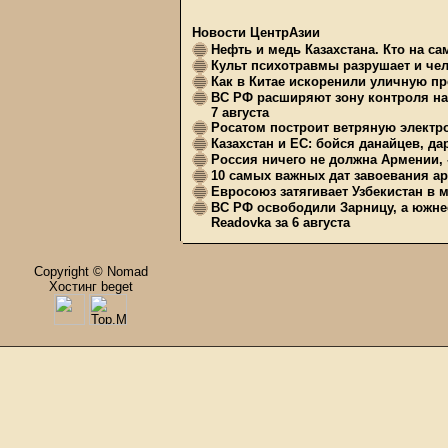
Новости ЦентрАзии
Нефть и медь Казахстана. Кто на с
Культ психотравмы разрушает и чел
Как в Китае искоренили уличную пр
ВС РФ расширяют зону контроля на 
7 августа
Росатом построит ветряную электр
Казахстан и ЕС: бойся данайцев, д
Россия ничего не должна Армении, 
10 самых важных дат завоевания ар
Евросоюз затягивает Узбекистан в 
ВС РФ освободили Зарницу, а южне
Readovka за 6 августа
Copyright © Nomad
Хостинг beget