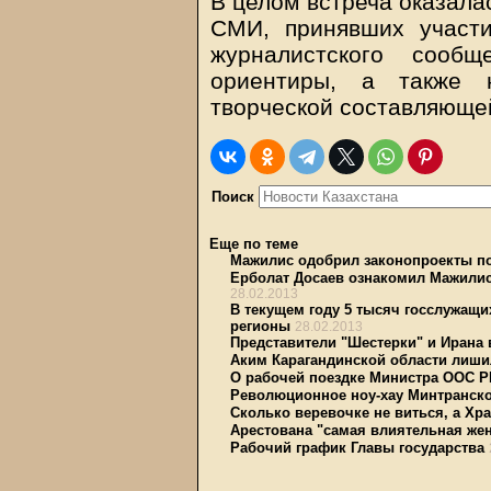
В целом встреча оказала
СМИ, принявших участи
журналистского сообщ
ориентиры, а также 
творческой составляющей
Поиск
Еще по теме
Мажилис одобрил законопроекты по
Ерболат Досаев ознакомил Мажилис
28.02.2013
В текущем году 5 тысяч госслужащи
регионы
28.02.2013
Представители "Шестерки" и Ирана 
Аким Карагандинской области лиши
О рабочей поездке Министра ООС Р
Революционное ноу-хау Минтранско
Сколько веревочке не виться, а Хр
Арестована "самая влиятельная же
Рабочий график Главы государства